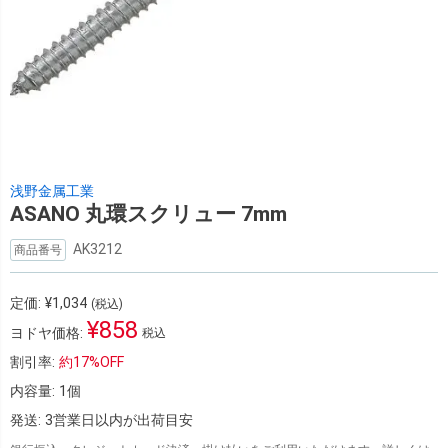
浅野金属工業
ASANO 丸環スクリュー 7mm
AK3212
商品番号
定価:
¥
1,034
(税込)
¥
858
ヨドヤ価格:
税込
割引率:
約
17%
OFF
内容量:
1個
発送:
3営業日以内が出荷目安