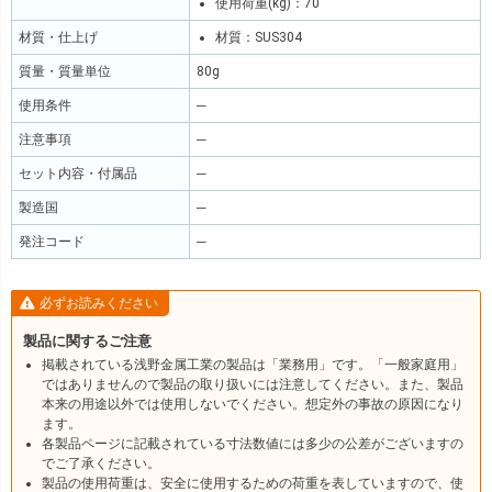
使用荷重(kg)：70
材質・仕上げ
材質：SUS304
質量・質量単位
80g
使用条件
─
注意事項
─
セット内容・付属品
─
製造国
─
発注コード
─
必ずお読みください
製品に関するご注意
掲載されている浅野金属工業の製品は「業務用」です。「一般家庭用」
ではありませんので製品の取り扱いには注意してください。また、製品
本来の用途以外では使用しないでください。想定外の事故の原因になり
ます。
各製品ページに記載されている寸法数値には多少の公差がございますの
でご了承ください。
製品の使用荷重は、安全に使用するための荷重を表していますので、使