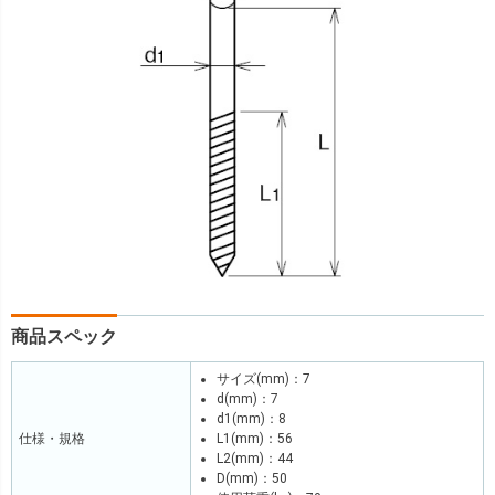
商品スペック
サイズ(mm)：7
d(mm)：7
d1(mm)：8
仕様・規格
L1(mm)：56
L2(mm)：44
D(mm)：50