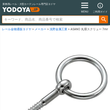
業務用レール・大型カーテンレール専門店ヨドヤ
MENU
ご利用ガイド
レール金物通販ヨドヤ
メーカー
浅野金属工業
ASANO 丸環スクリュー 7mm