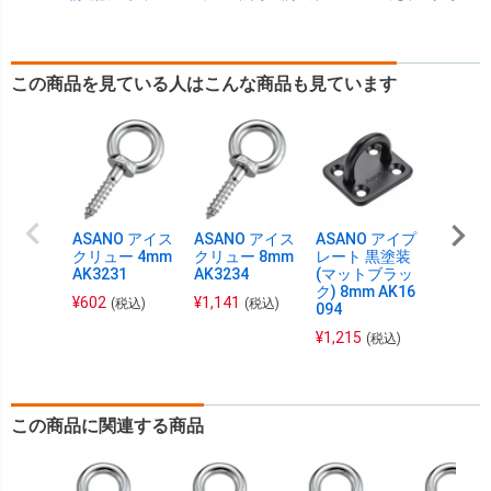
この商品を見ている人はこんな商品も見ています
ASANO アイス
ASANO アイス
ASANO アイプ
ASAN
クリュー 4mm
クリュー 8mm
レート 黒塗装
アイ 黒
AK3231
AK3234
(マットブラッ
ットブ
ク) 8mm AK16
5mm A
¥
602
¥
1,141
(税込)
(税込)
094
¥
673
(
¥
1,215
(税込)
この商品に関連する商品