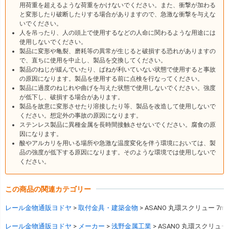
用荷重を超えるような荷重をかけないでください。また、衝撃が加わる
と変形したり破断したりする場合がありますので、急激な衝撃を与えな
いでください。
人を吊ったり、人の頭上で使用するなどの人命に関わるような用途には
使用しないでください。
製品に変形や亀裂、磨耗等の異常が生じると破損する恐れがありますの
で、直ちに使用を中止し、製品を交換してください。
製品のねじが緩んでいたり、ばねが利いていない状態で使用すると事故
の原因になります。製品を使用する前に点検を行なってください。
製品に過度のねじれや曲げを与えた状態で使用しないでください。強度
が低下し、破損する場合があります。
製品を故意に変形させたり溶接したり等、製品を改造して使用しないで
ください。想定外の事故の原因になります。
ステンレス製品に異種金属を長時間接触させないでください。腐食の原
因になります。
酸やアルカリを用いる場所や急激な温度変化を伴う環境においては、製
品の強度が低下する原因になります。そのような環境では使用しないで
ください。
この商品の関連カテゴリー
レール金物通販ヨドヤ
取付金具・建築金物
ASANO 丸環スクリュー 7m
レール金物通販ヨドヤ
メーカー
浅野金属工業
ASANO 丸環スクリュー