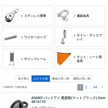
ステンレス滑車
連結金具
サイン・ディスプ
ワイヤーロープ
レイ
テント・シート用
サインフレーム
金具
並び替え
おすすめ順
価格が安い順
価格が高い順
1
2
…
44
1746
件中
1
-
40
件表示
ASANO パッドアイ 黒塗装(マットブラック) 5mm
AK16110