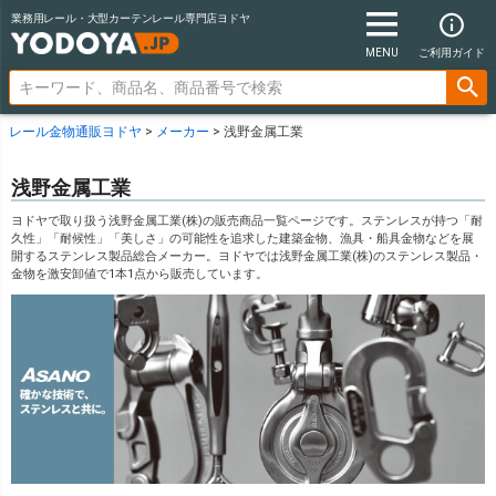
業務用レール・大型カーテンレール専門店ヨドヤ
MENU
ご利用ガイド
レール金物通販ヨドヤ
メーカー
浅野金属工業
浅野金属工業
ヨドヤで取り扱う浅野金属工業(株)の販売商品一覧ページです。ステンレスが持つ「耐
久性」「耐候性」「美しさ」の可能性を追求した建築金物、漁具・船具金物などを展
開するステンレス製品総合メーカー。ヨドヤでは浅野金属工業(株)のステンレス製品・
金物を激安卸値で1本1点から販売しています。