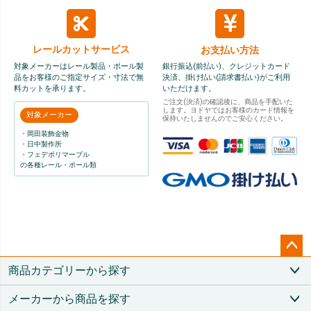
レールカット
サービス
お支払い方法
対象メーカーはレール製品・ポール製
銀行振込(前払い)、クレジットカード
品をお客様のご指定サイズ・寸法で無
決済、掛け払い(請求書払い)がご利用
料カットを承ります。
いただけます。
ご注文(決済)の確認後に、商品を手配いた
します。ヨドヤではお客様のカード情報を
対象メーカー
保持いたしませんのでご安心ください。
・岡田装飾金物
・日中製作所
・フェデポリマーブル
の各種レール・ポール類
ペー
商品カテゴリーから探す
ジト
ップ
メーカーから商品を探す
へ