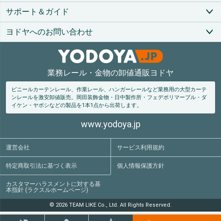
サポート＆ガイド
ヨドヤへのお問い合わせ
業務レール・金物の卸値通販ヨドヤ
ビニールカーテンレール、作業レール、ハンガーレールなど業務用の大型カーテ
ンレールを激安卸値販売。
岡田装飾金物・日中製作所・フェデポリマーブル・ダ
イケン・ヤボシなどの製品を1本1点から出荷します。
www.yodoya.jp
運営会社
サービス利用規約
特定商取引法
に基づく表示
個人情報保護方針
カスタマーハラスメントに対する基
本指針 (ラクスルホームページ)
© 2026 TEAM LIKE Co., Ltd. All Rights Reserved.