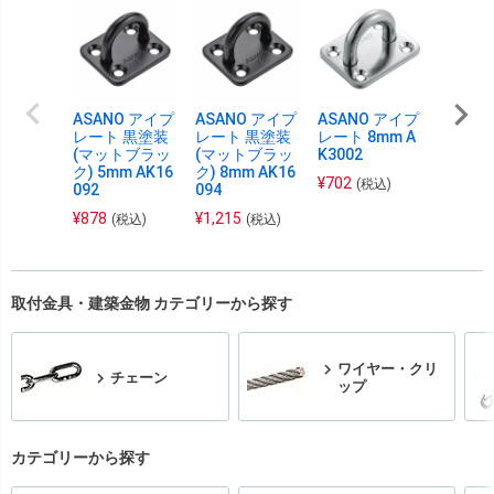
ASANO アイプ
ASANO アイプ
ASANO アイプ
ASAN
レート 黒塗装
レート 黒塗装
レート 8mm A
レート
(マットブラッ
(マットブラッ
K3002
(マッ
ク) 5mm AK16
ク) 8mm AK16
ク) 6m
¥
702
(税込)
092
094
093
¥
878
¥
1,215
¥
982
(税込)
(税込)
(
取付金具・建築金物 カテゴリーから探す
ワイヤー・クリ
チェーン
ップ
カテゴリーから探す