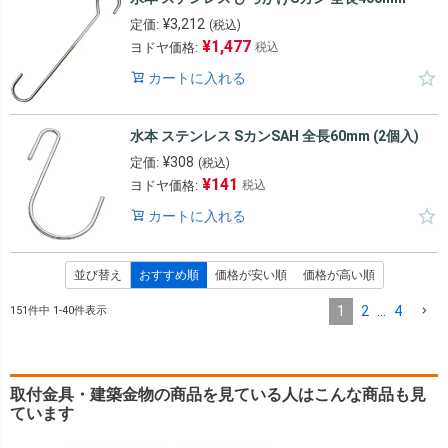
¥
3,212
定価:
(税込)
¥
1,477
ヨドヤ価格:
税込
カートに入れる
水本 ステンレス SカンSAH 全長60mm (2個入)
¥
308
定価:
(税込)
¥
141
ヨドヤ価格:
税込
カートに入れる
並び替え
おすすめ順
価格が安い順
価格が高い順
1
2
…
4
151
件中
1
-
40
件表示
取付金具・建築金物の商品を見ている人はこんな商品も見
ています