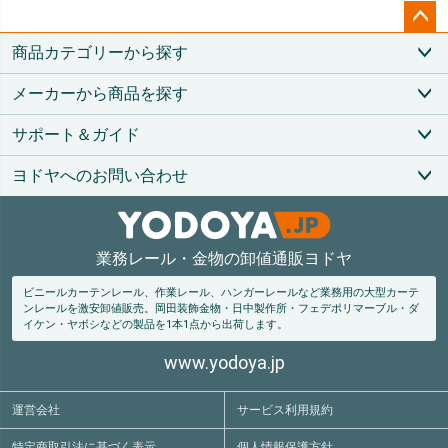
ペー
商品カテゴリーから探す
ジト
ップ
メーカーから商品を探す
へ
サポート＆ガイド
ヨドヤへのお問い合わせ
業務レール・金物の卸値通販ヨドヤ
ビニールカーテンレール、作業レール、ハンガーレールなど業務用の大型カーテ
ンレールを激安卸値販売。
岡田装飾金物・日中製作所・フェデポリマーブル・ダ
イケン・ヤボシなどの製品を1本1点から出荷します。
www.yodoya.jp
運営会社
サービス利用規約
特定商取引法
に基づく表示
個人情報保護方針