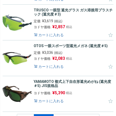
TRUSCO 一眼型 遮光グラス ガス溶接用プラスチ
ック (遮光度＃3)
¥
3,619
定価:
(税込)
¥
2,857
ヨドヤ価格:
税込
カートに入れる
OTOS 一眼スポーツ型遮光メガネ (遮光度＃5)
¥
3,036
定価:
(税込)
¥
2,083
ヨドヤ価格:
税込
カートに入れる
YAMAMOTO 複式上下自在形遮光めがね (遮光度
＃5) JIS規格品
¥
5,390
ヨドヤ価格:
税込
カートに入れる