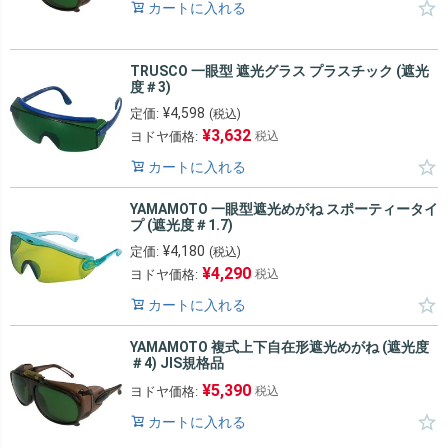
カートに入れる
TRUSCO 一眼型 遮光グラス プラスチック (遮光
度＃3)
¥
4,598
定価:
(税込)
¥
3,632
ヨドヤ価格:
税込
カートに入れる
YAMAMOTO 一眼型遮光めがね スポーティータイ
プ (遮光度＃1.7)
¥
4,180
定価:
(税込)
¥
4,290
ヨドヤ価格:
税込
カートに入れる
YAMAMOTO 複式上下自在形遮光めがね (遮光度
＃4) JIS規格品
¥
5,390
ヨドヤ価格:
税込
カートに入れる