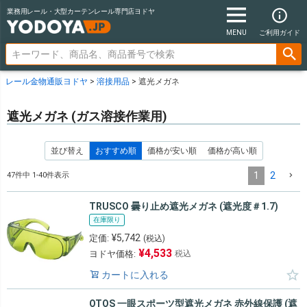
業務用レール・大型カーテンレール専門店ヨドヤ
MENU
ご利用ガイド
レール金物通販ヨドヤ
溶接用品
遮光メガネ
遮光メガネ (ガス溶接作業用)
並び替え
おすすめ順
価格が安い順
価格が高い順
1
2
47
件中
1
-
40
件表示
TRUSCO 曇り止め遮光メガネ (遮光度＃1.7)
在庫限り
¥
5,742
定価:
(税込)
¥
4,533
ヨドヤ価格:
税込
カートに入れる
OTOS 一眼スポーツ型遮光メガネ 赤外線保護 (遮