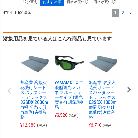
並び替え
おすすめ順
価格が安い順
価格が高い順
1
2
47
件中
1
-
40
件表示
溶接用品を見ている人はこんな商品も見ています
旭産業 溶接火
YAMAMOTO 二
旭産業 溶接火
TRUSC
花受けシート
眼型遮光メガ
花受けシート
シート
スパッタシー
ネ スポーティ
スパッタシー
ープラチ
ト デラックス
ータイプ (遮光
ト デラックス
900×9
03SDX 2000m
度＃4) JIS規格
03SDX 1000m
約1.3
m幅 切売り(1
品
m幅 切売り(1
¥
12,56
m単位) A種合
m単位) A種合
¥
3,520
(税込)
格
格
¥
12,980
¥
6,710
(税込)
(税込)