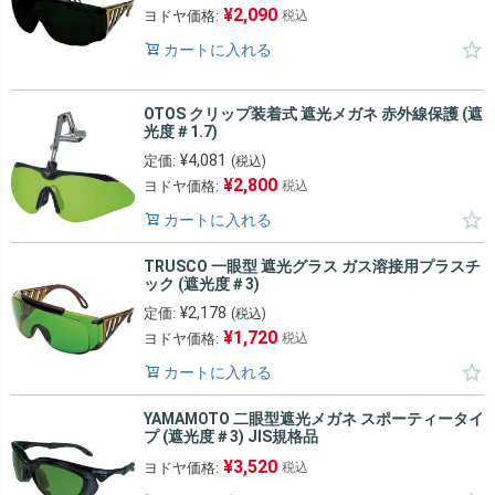
¥
2,090
ヨドヤ価格:
税込
カートに入れる
OTOS クリップ装着式 遮光メガネ 赤外線保護 (遮
光度＃1.7)
¥
4,081
定価:
(税込)
¥
2,800
ヨドヤ価格:
税込
カートに入れる
TRUSCO 一眼型 遮光グラス ガス溶接用プラスチ
ック (遮光度＃3)
¥
2,178
定価:
(税込)
¥
1,720
ヨドヤ価格:
税込
カートに入れる
YAMAMOTO 二眼型遮光メガネ スポーティータイ
プ (遮光度＃3) JIS規格品
¥
3,520
ヨドヤ価格:
税込