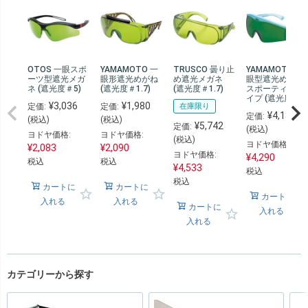
OTOS 一眼スポ
YAMAMOTO 一
TRUSCO 曇り止
YAMAMOTO 一
ーツ型遮光メガ
眼形遮光めがね
め遮光メガネ
眼型遮光めがね
ネ (遮光度＃5)
(遮光度＃1.7)
(遮光度＃1.7)
スポーティータ
イプ (遮光度＃3)
¥
3,036
¥
1,980
定価:
定価:
在庫限り
¥
4,180
定価:
(税込)
(税込)
¥
5,742
定価:
(税込)
ヨドヤ価格:
ヨドヤ価格:
(税込)
ヨドヤ価格:
¥
2,083
¥
2,090
ヨドヤ価格:
¥
4,290
税込
税込
¥
4,533
税込
税込
カートに
カートに
カートに
入れる
入れる
カートに
入れる
入れる
カテゴリーから探す