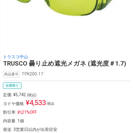
トラスコ中山
TRUSCO 曇り止め遮光メガネ (遮光度＃1.7)
TPK200-17
商品番号
在庫限り
定価:
¥
5,742
(税込)
¥
4,533
ヨドヤ価格:
税込
割引率:
約
21%
OFF
内容量:
1個
発送:
3営業日以内が出荷目安