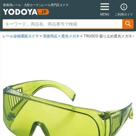
業務用レール・大型カーテンレール専門店ヨドヤ
MENU
ご利用ガイド
レール金物通販ヨドヤ
溶接用品
遮光メガネ
TRUSCO 曇り止め遮光メガネ (遮