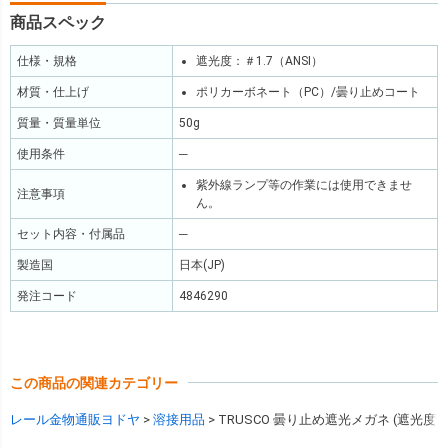
商品スペック
仕様・規格
遮光度：＃1.7（ANSI）
材質・仕上げ
ポリカーボネート（PC）/曇り止めコート
質量・質量単位
50g
使用条件
─
紫外線ランプ等の作業には使用できませ
注意事項
ん。
セット内容・付属品
─
製造国
日本(JP)
発注コード
4846290
この商品の関連カテゴリー
レール金物通販ヨドヤ
溶接用品
TRUSCO 曇り止め遮光メガネ (遮光度＃1