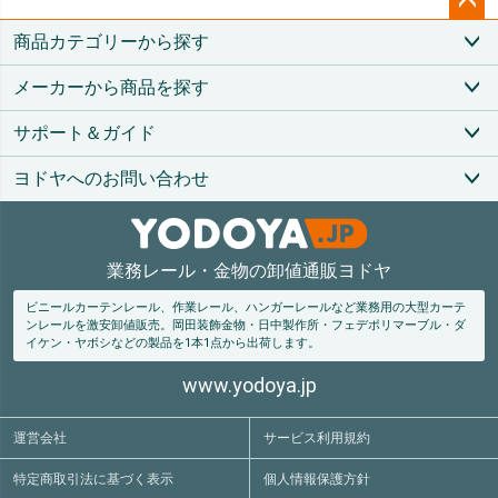
ペー
商品カテゴリーから探す
ジト
ップ
メーカーから商品を探す
へ
サポート＆ガイド
ヨドヤへのお問い合わせ
業務レール・金物の卸値通販ヨドヤ
ビニールカーテンレール、作業レール、ハンガーレールなど業務用の大型カーテ
ンレールを激安卸値販売。
岡田装飾金物・日中製作所・フェデポリマーブル・ダ
イケン・ヤボシなどの製品を1本1点から出荷します。
www.yodoya.jp
運営会社
サービス利用規約
特定商取引法
に基づく表示
個人情報保護方針