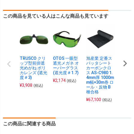
この商品を見ている人はこんな商品も見ています
TRUSCO クリ
OTOS 一眼型
旭産業 定番ス
OTOS
ップ型前掛遮
遮光メガネ オ
パッタシート
ット装着
光めがね ポリ
ーバーグラス
カーボンクロ
タイプ
カレンズ (遮光
(遮光度＃1.7)
ス AS-C980 1.
ガネ 
度＃3)
4mm厚 1000m
護 (遮
¥
2,174
(税込)
m幅×30m巻 ロ
7)
¥
3,908
(税込)
ール・反物 B
¥
2,626
種合格
¥
67,100
(税込)
この商品に関連する商品