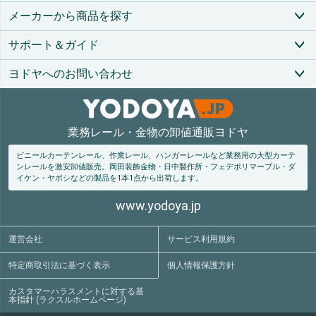
ップ
メーカーから商品を探す
へ
サポート＆ガイド
ヨドヤへのお問い合わせ
業務レール・金物の卸値通販ヨドヤ
ビニールカーテンレール、作業レール、ハンガーレールなど業務用の大型カーテ
ンレールを激安卸値販売。
岡田装飾金物・日中製作所・フェデポリマーブル・ダ
イケン・ヤボシなどの製品を1本1点から出荷します。
www.yodoya.jp
運営会社
サービス利用規約
特定商取引法
に基づく表示
個人情報保護方針
カスタマーハラスメントに対する基
本指針 (ラクスルホームページ)