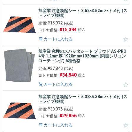
旭産業 注意喚起シート 3.52×3.52m ハトメ付 (ス
トライプ模様)
¥
15,972
定価:
(税込)
¥
15,394
ヨドヤ価格:
税込
カートに入れる
旭産業 究極のスパッタシート プラウド AS-PRO
4号 1.2mm厚 1920mm×1920mm (両面シリコン
コーティング) A種合格
¥
37,840
定価:
(税込)
¥
34,540
ヨドヤ価格:
税込
カートに入れる
旭産業 注意喚起シート 5.38×5.38m ハトメ付 (ス
トライプ模様)
¥
30,976
定価:
(税込)
¥
29,856
ヨドヤ価格:
税込
カートに入れる