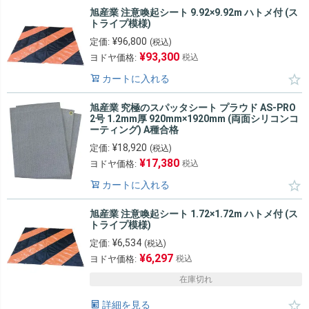
旭産業 注意喚起シート 9.92×9.92m ハトメ付 (ス
トライプ模様)
¥
96,800
定価:
(税込)
¥
93,300
ヨドヤ価格:
税込
カートに入れる
旭産業 究極のスパッタシート プラウド AS-PRO
2号 1.2mm厚 920mm×1920mm (両面シリコンコ
ーティング) A種合格
¥
18,920
定価:
(税込)
¥
17,380
ヨドヤ価格:
税込
カートに入れる
旭産業 注意喚起シート 1.72×1.72m ハトメ付 (ス
トライプ模様)
¥
6,534
定価:
(税込)
¥
6,297
ヨドヤ価格:
税込
在庫切れ
詳細を見る