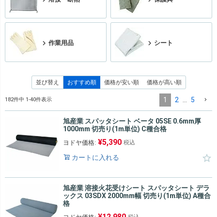
作業用品
シート
並び替え
おすすめ順
価格が安い順
価格が高い順
1
2
…
5
182
件中
1
-
40
件表示
旭産業 スパッタシート ベータ 05SE 0.6mm厚
1000mm 切売り(1m単位) C種合格
¥
5,390
ヨドヤ価格:
税込
カートに入れる
旭産業 溶接火花受けシート スパッタシート デラ
ックス 03SDX 2000mm幅 切売り(1m単位) A種合
格
¥
12,980