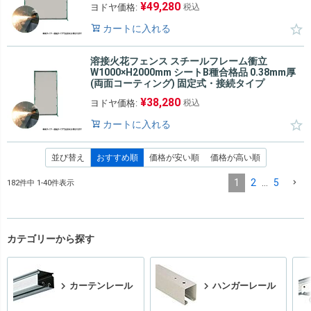
¥
49,280
ヨドヤ価格:
税込
カートに入れる
溶接火花フェンス スチールフレーム衝立
W1000×H2000mm シートB種合格品 0.38mm厚
(両面コーティング) 固定式・接続タイプ
¥
38,280
ヨドヤ価格:
税込
カートに入れる
並び替え
おすすめ順
価格が安い順
価格が高い順
1
2
…
5
182
件中
1
-
40
件表示
カテゴリーから探す
カーテンレール
ハンガーレール