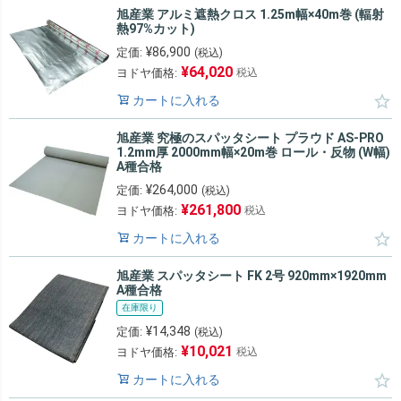
旭産業 アルミ遮熱クロス 1.25m幅×40m巻 (輻射
熱97%カット)
¥
86,900
定価:
(税込)
¥
64,020
ヨドヤ価格:
税込
カートに入れる
旭産業 究極のスパッタシート プラウド AS-PRO
1.2mm厚 2000mm幅×20m巻 ロール・反物 (W幅)
A種合格
¥
264,000
定価:
(税込)
¥
261,800
ヨドヤ価格:
税込
カートに入れる
旭産業 スパッタシート FK 2号 920mm×1920mm
A種合格
在庫限り
¥
14,348
定価:
(税込)
¥
10,021
ヨドヤ価格:
税込
カートに入れる