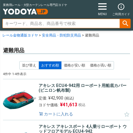
業務用レール・大型カーテンレール専門店ヨドヤ
MENU
ご利用ガイド
レール金物通販ヨドヤ
安全用品・防犯防災用品
避難用品
避難用品
並び替え
おすすめ順
価格が安い順
価格が高い順
4
件中
1
-
4
件表示
アキレス ECU4-942用 ローボート用船底カバー
(ビニロン帆布製)
¥
42,900
定価:
(税込)
¥
41,613
ヨドヤ価格:
税込
カートに入れる
アキレス アキレスボート 4人乗りローボート ウ
ッドフロアモデル ECU4-942