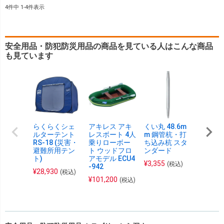
4
件中
1
-
4
件表示
安全用品・防犯防災用品の商品を見ている人はこんな商品
も見ています
らくらくシェ
アキレス アキ
くい丸 48.6m
アキレ
ルターテント
レスボート 4人
m 鋼管杭・打
レスボー
RS-18 (災害・
乗りローボー
ち込み杭 スタ
乗りロ
避難所用テン
ト ウッドフロ
ンダード
ト ウ
ト)
アモデル ECU4
アモデル
¥
3,355
(税込)
-942
-921
¥
28,930
(税込)
¥
101,200
¥
81,40
(税込)