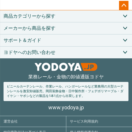
ペー
商品カテゴリーから探す
ジト
ップ
メーカーから商品を探す
へ
サポート＆ガイド
ヨドヤへのお問い合わせ
業務レール・金物の卸値通販ヨドヤ
ビニールカーテンレール、作業レール、ハンガーレールなど業務用の大型カーテ
ンレールを激安卸値販売。
岡田装飾金物・日中製作所・フェデポリマーブル・ダ
イケン・ヤボシなどの製品を1本1点から出荷します。
www.yodoya.jp
運営会社
サービス利用規約