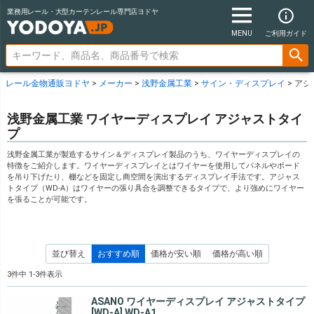
業務用レール・大型カーテンレール専門店ヨドヤ
MENU
ご利用ガイド
レール金物通販ヨドヤ
メーカー
浅野金属工業
サイン・ディスプレイ
アジ
浅野金属工業 ワイヤーディスプレイ アジャストタイ
プ
浅野金属工業が製造するサイン＆ディスプレイ製品のうち、ワイヤーディスプレイの
特徴をご紹介します。ワイヤーディスプレイとはワイヤーを使用してパネルやボード
を吊り下げたり、棚などを固定し商空間を演出するディスプレイ手法です。アジャス
トタイプ（WD-A）はワイヤーの張り具合を調整できるタイプで、より強めにワイヤー
を張ることが可能です。
並び替え
おすすめ順
価格が安い順
価格が高い順
3
件中
1
-
3
件表示
ASANO ワイヤーディスプレイ アジャストタイプ
[WD-A] WD-A1