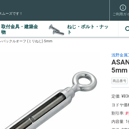
スムーズです！
ご利用ガ
取付金具・建築金
ねじ・ボルト・ナッ
検索
物
ト
ーンバックルオーフ (ミリねじ) 5mm
浅野金属
ASA
5mm
商品番号
定価:
¥
83
ヨドヤ価格
割引率:
内容量:
1