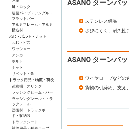
戸車
ASANO ターンバッ
鍵・ロック
建築パイプ・アングル・
フラットバー
ステンレス鋼品
アルミフレーム・アルミ
構造材
さびにくく、耐久性
ねじ・ボルト・ナット
ねじ・ビス
ワッシャー
アンカー
ASANO ターンバッ
ボルト
ナット
リベット・鋲
ワイヤロープなどの
トラック用品・物流・荷役
荷締機・スリング
貨物の引締め、支え
ラッシングビーム・バー
ラッシングレール・トラ
ックレール
緩衝材・トラックボー
ド・収納袋
トラックシート
補修用品・補修テープ