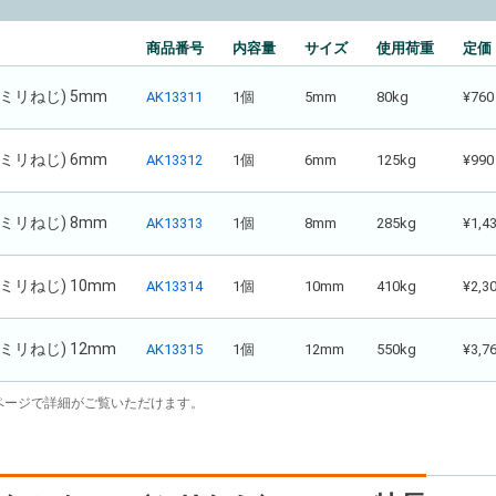
商品番号
内容量
サイズ
使用荷重
定価
ミリねじ) 5mm
AK13311
1個
5mm
80kg
¥760
ミリねじ) 6mm
AK13312
1個
6mm
125kg
¥990
ミリねじ) 8mm
AK13313
1個
8mm
285kg
¥1,4
ミリねじ) 10mm
AK13314
1個
10mm
410kg
¥2,3
ミリねじ) 12mm
AK13315
1個
12mm
550kg
¥3,7
ページで詳細がご覧いただけます。