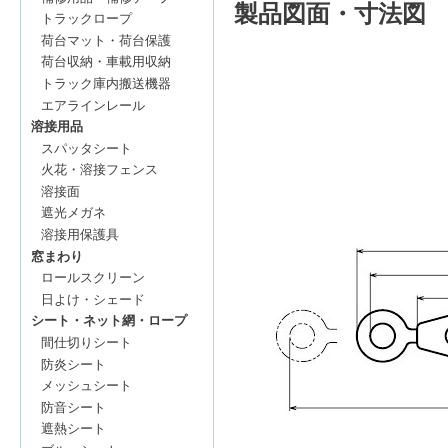
製品図面・寸法図
トラックロープ
荷台マット・荷台保護
荷台収納・車載用収納
トラック庫内搬送機器
エアラインレール
溶接用品
スパッタシート
火花・溶接フェンス
溶接面
遮光メガネ
溶接用保護具
窓まわり
ロールスクリーン
日よけ・シェード
シート・ネット網・ロープ
間仕切りシート
防炎シート
メッシュシート
防音シート
遮熱シート