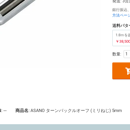
発送:
3
銀行振込
方法ペー
送料パタ
1.8ｍ
￥38,
:
─
商品名:
ASANO ターンバックルオーフ (ミリねじ) 5mm