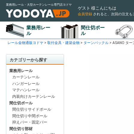
業務用レール・大型カーテンレール専門店ヨドヤ
ゲスト 様こんにちは
会員登録
されると
、次回の注文も
業務用レー
間仕切ポー
ル
ル
レール金物通販ヨドヤ
取付金具・建築金物
ターンバックル
ASANO タ
カテゴリーから探す
業務用レール
カーテンレール
ハンガーレール
マテハンレール
内装向けカーテンレール
間仕切ポール
間仕切りサイドポール
間仕切り中間ポール
抑えバー・固定バー
間仕切り部材