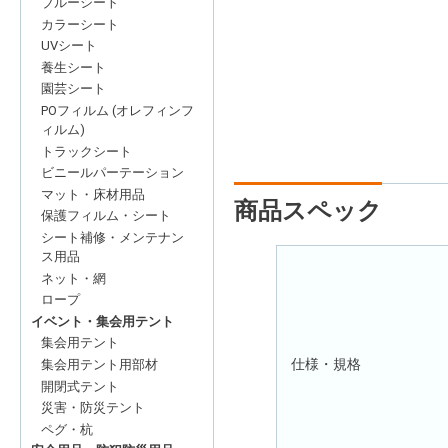
ブルーシート
カラーシート
UVシート
養生シート
園芸シート
POフィルム (オレフィンフ
ィルム)
トラックシート
ビニールパーテーション
マット・床材用品
商品スペック
保護フィルム・シート
シート補修・メンテナン
ス用品
ネット・網
ロープ
イベント・集会用テント
集会用テント
仕様・規格
集会用テント用部材
開閉式テント
災害・防災テント
ペグ・杭