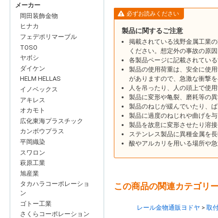
メーカー
必ずお読みください
岡田装飾金物
ヒナカ
製品に関するご注意
フェデポリマーブル
掲載されている浅野金属工業の
TOSO
ください。想定外の事故の原因
ヤボシ
各製品ページに記載されている
ダイケン
製品の使用荷重は、安全に使用
がありますので、急激な衝撃を
HELM HELLAS
人を吊ったり、人の頭上で使用
イノベックス
製品に変形や亀裂、磨耗等の異
アキレス
製品のねじが緩んでいたり、ば
オカモト
製品に過度のねじれや曲げを与
広化東海プラスチック
製品を故意に変形させたり溶接
カンボウプラス
ステンレス製品に異種金属を長
平岡織染
酸やアルカリを用いる場所や急
スワロン
萩原工業
旭産業
タカハラコーポレーショ
この商品の関連カテゴリ
ン
ゴトー工業
レール金物通販ヨドヤ
取
さくらコーポレーション