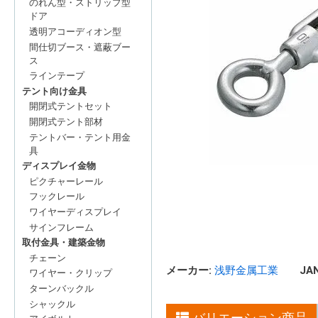
のれん型・ストリップ型
ドア
透明アコーディオン型
間仕切ブース・遮蔽ブー
ス
ラインテープ
テント向け金具
開閉式テントセット
開閉式テント部材
テントバー・テント用金
具
ディスプレイ金物
ピクチャーレール
フックレール
ワイヤーディスプレイ
サインフレーム
取付金具・建築金物
チェーン
メーカー:
浅野金属工業
JAN
ワイヤー・クリップ
ターンバックル
シャックル
バリエーション商品