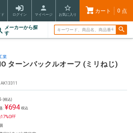
0
カート
点
イド
ログイン
マイページ
お気に入り
メーカーから探
す
工業
NO ターンバックルオーフ (ミリねじ)
AK13311
6
(税込)
¥
694
:
税込
約
17%
OFF
個