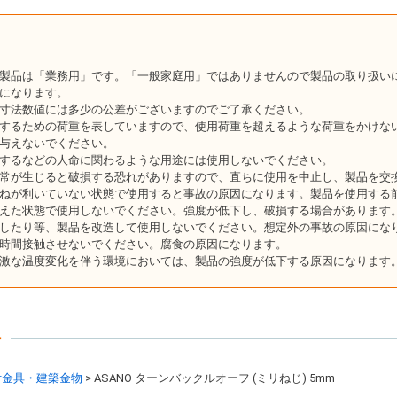
製品は「業務用」です。「一般家庭用」ではありませんので製品の取り扱い
になります。
寸法数値には多少の公差がございますのでご了承ください。
するための荷重を表していますので、使用荷重を超えるような荷重をかけな
与えないでください。
するなどの人命に関わるような用途には使用しないでください。
常が生じると破損する恐れがありますので、直ちに使用を中止し、製品を交
ねが利いていない状態で使用すると事故の原因になります。製品を使用する
えた状態で使用しないでください。強度が低下し、破損する場合があります
したり等、製品を改造して使用しないでください。想定外の事故の原因にな
時間接触させないでください。腐食の原因になります。
激な温度変化を伴う環境においては、製品の強度が低下する原因になります
ー
付金具・建築金物
ASANO ターンバックルオーフ (ミリねじ) 5mm