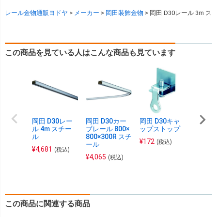
レール金物通販ヨドヤ
メーカー
岡田装飾金物
岡田 D30レール 3m ス
この商品を見ている人はこんな商品も見ています
岡田 D30レー
岡田 D30カー
岡田 D30キャ
ダイケ
ル 4m スチー
ブレール 800×
ップストップ
元パイ
ル
800×300R スチ
ル マテ
¥
172
(税込)
ール
ール 4
¥
4,681
(税込)
¥
4,065
¥
6,820
(税込)
この商品に関連する商品