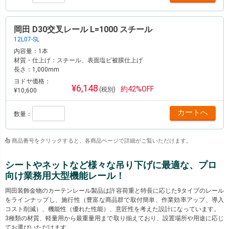
岡田 D30交叉レール L=1000 スチール
12L07-SL
内容量：
1本
材質・仕上げ：
スチール、表面塩ビ被膜仕上げ
長さ：
1,000mm
ヨドヤ価格：
¥6,148
約42%OFF
(税別)
¥10,600
数量：
商品番号をクリックすると、各商品ページで詳細がご覧いただけます。
シートやネットなど様々な吊り下げに最適な、プロ
向け業務用大型機能レール！
岡田装飾金物のカーテンレール製品は許容荷重と特長に応じた9タイプのレール
をラインナップし、施行性（豊富な商品群で取付簡単、作業効率アップ、導入
コスト削減）、機能性（優れた性能）、意匠性を考えた設計になっています。
3種類の材質、軽量用から最重量用まで取り揃えており、設置場所や用途に応じ
てお選びいただけます。