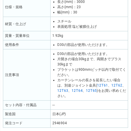
長さ(mm)：3000
仕様・規格
高さ(mm)：23
幅(mm)：30
スチール
材質・仕上げ
表面処理:塩ビ被膜仕上げ
質量・質量単位
1.92kg
使用条件
D30の部品が使用いただけます。
D30の部品が使用いただけます。
片開きの場合30kgまで、両開きでプラス
30kgまで
ブラケットは900mmピッチ以内で取付てく
注意事項
ださい。
カーテンレールの長さを延長したい場合
は、別途ジョイント金具(
12T61
、
12T62
、
12T63
、
12T64
、
12T65
)をお買い求めくだ
さい。
セット内容・付属品
─
製造国
日本(JP)
発注コード
2946904