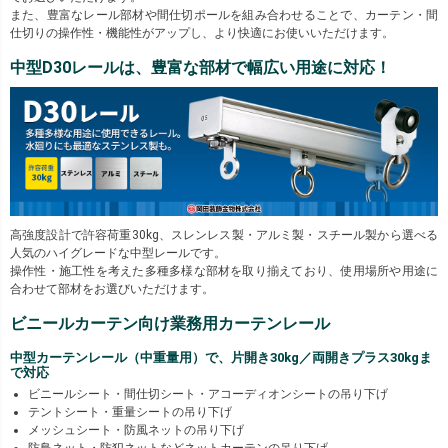
また、豊富なレール部材や間仕切ポールを組み合わせることで、カーテン・間
仕切りの操作性・機能性がアップし、より快適にお使いいただけます。
中型D30レールは、豊富な部材で幅広い用途に対応！
高強度設計で許容荷重30kg、スレンレス製・アルミ製・スチール製から選べる
人気のハイグレードな中型レールです。
操作性・施工性を考えた多種多様な部材を取り揃えており、使用場所や用途に
合わせて部材をお選びいただけます。
ビニールカーテン向け業務用カーテンレール
中型カーテンレール（中重量用）で、片開き30kg／両開きプラス30kgま
で対応
ビニールシート・間仕切シート・アコーディオンシートの吊り下げ
テントシート・重量シートの吊り下げ
メッシュシート・防風ネットの吊り下げ
防鳥ネット・防犯ネットなどネットカーテンの吊り下げ