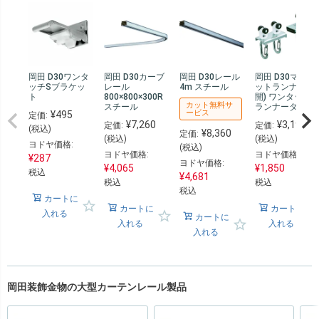
岡田 D30ワンタ
岡田 D30カーブ
岡田 D30レール
岡田 D30マグネ
ッチSブラケッ
レール
4m スチール
ットランナー(両
ト
800×800×300R
開) ワンタッチ
カット無料サ
スチール
ランナータイプ
ービス
¥
495
定価:
¥
7,260
¥
3,190
定価:
定価:
(税込)
¥
8,360
定価:
(税込)
(税込)
ヨドヤ価格:
(税込)
ヨドヤ価格:
ヨドヤ価格:
¥
287
ヨドヤ価格:
¥
4,065
¥
1,850
税込
¥
4,681
税込
税込
税込
カートに
カートに
カートに
入れる
カートに
入れる
入れる
入れる
岡田装飾金物の大型カーテンレール製品