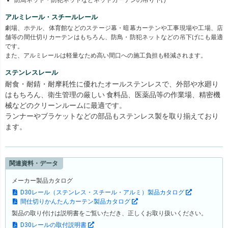
アルミレール・スチールレール
劇場、ホテル、体育館などのステージ幕・暗幕カーテンや工事現場や工場、店
舗等の間仕切りカーテンはもちろん、防鳥・防犯ネットなどの吊下げにも最適
です。
また、アルミレールは軽量なため高い間口への施工負担も軽減されます。
ステンレスレール
耐食・耐錆・耐摩耗性に優れたオールステンレスで、外部や水廻り
はもちろん、衛生管理の厳しい 食料品、医薬品等の作業場、精密機
械などのクリーンルームに最適です。
ランナーやブラケットなどの部品もステンレス製を取り揃えており
ます。
関連資料・データ
メーカー製品カタログ
D30レール（ステンレス・スチール・アルミ）製品カタログ
間仕切りかんたんカーテン製品カタログ
製品の取り付けは説明書をご覧いただき、正しくお取り扱いください。
D30レールの取付説明書