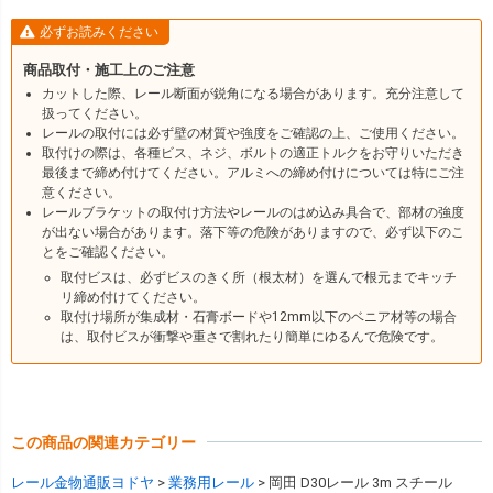
必ずお読みください
商品取付・施工上のご注意
カットした際、レール断面が鋭角になる場合があります。充分注意して
扱ってください。
レールの取付には必ず壁の材質や強度をご確認の上、ご使用ください。
取付けの際は、各種ビス、ネジ、ボルトの適正トルクをお守りいただき
最後まで締め付けてください。アルミへの締め付けについては特にご注
意ください。
レールブラケットの取付け方法やレールのはめ込み具合で、部材の強度
が出ない場合があります。落下等の危険がありますので、必ず以下のこ
とをご確認ください。
取付ビスは、必ずビスのきく所（根太材）を選んで根元までキッチ
リ締め付けてください。
取付け場所が集成材・石膏ボードや12mm以下のベニア材等の場合
は、取付ビスが衝撃や重さで割れたり簡単にゆるんで危険です。
この商品の関連カテゴリー
レール金物通販ヨドヤ
業務用レール
岡田 D30レール 3m スチール