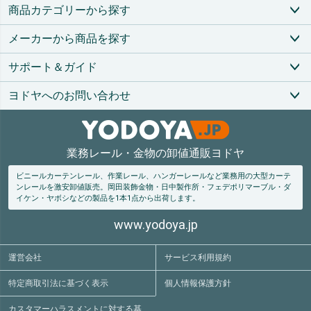
ペー
商品カテゴリーから探す
ジト
ップ
メーカーから商品を探す
へ
サポート＆ガイド
ヨドヤへのお問い合わせ
業務レール・金物の卸値通販ヨドヤ
ビニールカーテンレール、作業レール、ハンガーレールなど業務用の大型カーテ
ンレールを激安卸値販売。
岡田装飾金物・日中製作所・フェデポリマーブル・ダ
イケン・ヤボシなどの製品を1本1点から出荷します。
www.yodoya.jp
運営会社
サービス利用規約
特定商取引法
に基づく表示
個人情報保護方針
カスタマーハラスメントに対する基