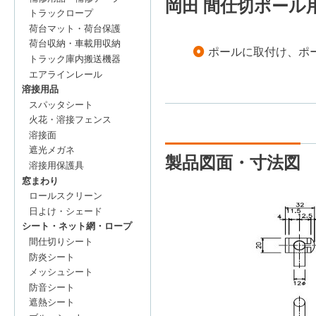
岡田 間仕切ポール用
トラックロープ
荷台マット・荷台保護
荷台収納・車載用収納
ポールに取付け、ポ
トラック庫内搬送機器
エアラインレール
溶接用品
スパッタシート
火花・溶接フェンス
溶接面
遮光メガネ
製品図面・寸法図
溶接用保護具
窓まわり
ロールスクリーン
日よけ・シェード
シート・ネット網・ロープ
間仕切りシート
防炎シート
メッシュシート
防音シート
遮熱シート