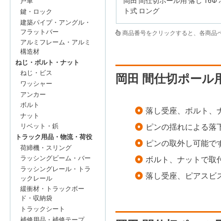
岡田 間仕切ポール用 落し 16Φ
戸車
ト式 ロング
鍵・ロック
建築パイプ・アングル・
フラットバー
商品番号をクリックすると、各商品
アルミフレーム・アルミ
構造材
ねじ・ボルト・ナット
ねじ・ビス
岡田 間仕切ポール用
ワッシャー
アンカー
ボルト
落し受座、ボルト、
ナット
ピンの揺れによる落
リベット・鋲
トラック用品・物流・荷役
ピンの取外し可能で
荷締機・スリング
ラッシングビーム・バー
ボルト、ナットで取
ラッシングレール・トラ
落し受座、ピアスビ
ックレール
緩衝材・トラックボー
ド・収納袋
トラックシート
補修用品・補修テープ