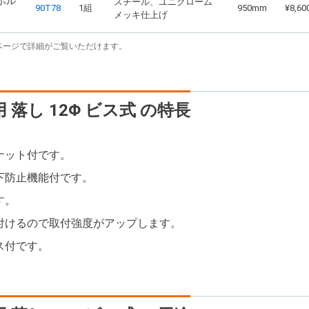
 ボル
スチール、ユニクローム
90T78
1組
950mm
¥8,60
メッキ仕上げ
ページで詳細がご覧いただけます。
 落し 12Φ ビス式 の特長
ナット付です。
下防止機能付です。
す。
付けるので取付強度がアップします。
ス付です。