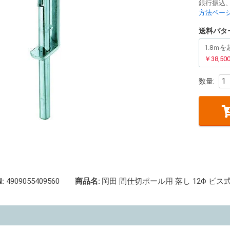
銀行振込
方法ペー
送料パタ
1.8ｍ
￥38,
:
4909055409560
商品名:
岡田 間仕切ポール用 落し 12Φ ビス