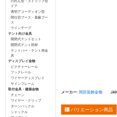
のれん型・ストリップ型
ドア
透明アコーディオン型
間仕切ブース・遮蔽ブー
ス
ラインテープ
テント向け金具
開閉式テントセット
開閉式テント部材
テントバー・テント用金
具
ディスプレイ金物
ピクチャーレール
フックレール
ワイヤーディスプレイ
サインフレーム
取付金具・建築金物
メーカー:
岡田装飾金物
JAN
チェーン
ワイヤー・クリップ
ターンバックル
バリエーション商品
シャックル