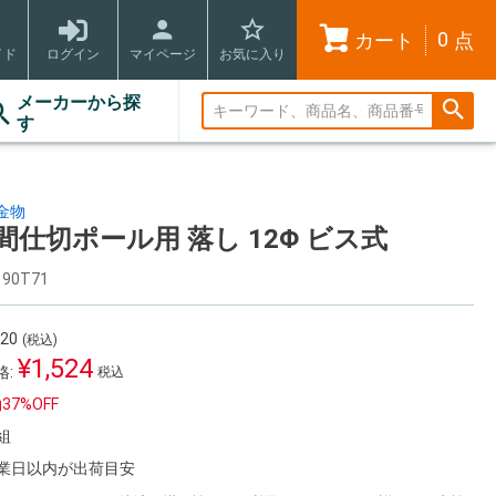
0
カート
点
イド
ログイン
マイページ
お気に入り
メーカーから探
す
金物
間仕切ポール用 落し 12Φ ビス式
90T71
420
(税込)
¥
1,524
:
税込
約
37%
OFF
組
営業日以内が出荷目安