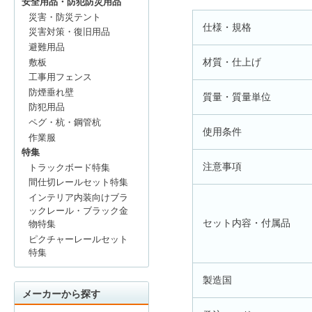
安全用品・防犯防災用品
災害・防災テント
仕様・規格
災害対策・復旧用品
避難用品
材質・仕上げ
敷板
工事用フェンス
防煙垂れ壁
質量・質量単位
防犯用品
ペグ・杭・鋼管杭
使用条件
作業服
特集
注意事項
トラックボード特集
間仕切レールセット特集
インテリア内装向けブラ
ックレール・ブラック金
セット内容・付属品
物特集
ピクチャーレールセット
特集
製造国
メーカーから探す