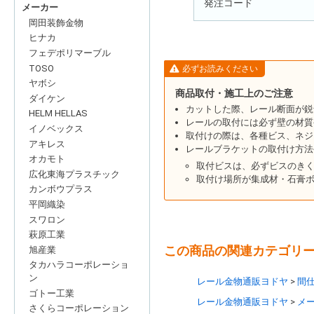
発注コード
メーカー
岡田装飾金物
ヒナカ
フェデポリマーブル
TOSO
必ずお読みください
ヤボシ
商品取付・施工上のご注意
ダイケン
カットした際、レール断面が鋭
HELM HELLAS
レールの取付には必ず壁の材質
イノベックス
取付けの際は、各種ビス、ネジ
アキレス
レールブラケットの取付け方法
オカモト
取付ビスは、必ずビスのき
広化東海プラスチック
取付け場所が集成材・石膏ボ
カンボウプラス
平岡織染
スワロン
萩原工業
この商品の関連カテゴリ
旭産業
タカハラコーポレーショ
ン
レール金物通販ヨドヤ
間
ゴトー工業
レール金物通販ヨドヤ
メ
さくらコーポレーション