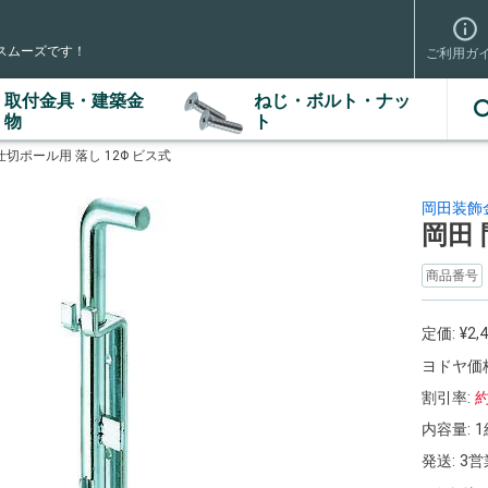
スムーズです！
ご利用ガ
取付金具・建築金
ねじ・ボルト・ナッ
検索
物
ト
仕切ポール用 落し 12Φ ビス式
岡田装飾
岡田 
商品番号
定価:
¥
2,
ヨドヤ価格
割引率:
内容量:
1
発送:
3