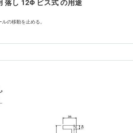
 落し 12Φ ビス式 の用途
ールの移動を止める。