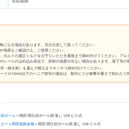
8353606
角になる場合があります。充分注意して扱ってください。
や強度をご確認の上、ご使用ください。
、ボルトの適正トルクをお守りいただき最後まで締め付けてください。アル
やレールのはめ込み具合で、部材の強度が出ない場合があります。落下等の
く所（根太材）を選んで根元までキッチリ締め付けてください。
ードや12mm以下のベニア材等の場合は、取付ビスが衝撃や重さで割れたり
ー
仕切ポール
岡田 間仕切ポール用 落し 12Φ ビス式
ーカー
岡田装飾金物
岡田 間仕切ポール用 落し 12Φ ビス式