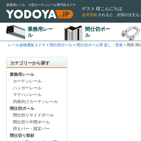
業務用レール・大型カーテンレール専門店ヨドヤ
ゲスト 様こんにちは
会員登録
されると
、次回の注文も
業務用レー
間仕切ポー
ル
ル
レール金物通販ヨドヤ
間仕切ポール
間仕切ポール用 落し・受座
岡田 間
カテゴリーから探す
業務用レール
カーテンレール
ハンガーレール
マテハンレール
内装向けカーテンレール
間仕切ポール
間仕切りサイドポール
間仕切り中間ポール
抑えバー・固定バー
間仕切り部材