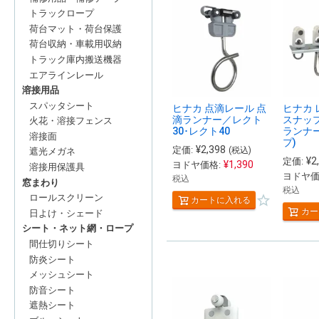
トラックロープ
荷台マット・荷台保護
荷台収納・車載用収納
トラック庫内搬送機器
エアラインレール
溶接用品
スパッタシート
ヒナカ 点滴レール 点
ヒナカ 
滴ランナー／レクト
スナッ
火花・溶接フェンス
30･レクト40
ランナー
溶接面
プ)
¥
2,398
定価:
(税込)
遮光メガネ
¥
2
定価:
¥
1,390
ヨドヤ価格:
溶接用保護具
ヨドヤ価
税込
窓まわり
税込
ロールスクリーン
カートに入れる
カー
日よけ・シェード
シート・ネット網・ロープ
間仕切りシート
防炎シート
メッシュシート
防音シート
遮熱シート