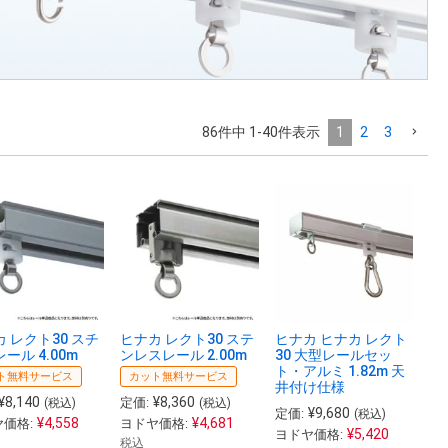
86
件中
1
-
40
件表示
1
2
3
 レクト30 スチ
ヒナカ レクト30 ステ
ヒナカ ヒナカ レクト
ール 4.00m
ンレスレール 2.00m
30 大型レールセッ
ト・アルミ 1.82m 天
ト無料サービス
カット無料サービス
井付け仕様
¥
8,140
¥
8,360
定価:
(税込)
(税込)
¥
9,680
定価:
(税込)
¥
4,558
¥
4,681
価格:
ヨドヤ価格:
¥
5,420
ヨドヤ価格:
税込