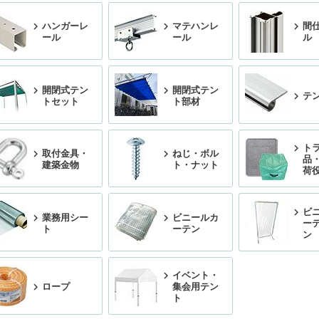
ハンガーレ
マテハンレ
間
ール
ール
ル
開閉式テン
開閉式テン
テ
トセット
ト部材
ト
取付金具・
ねじ・ボル
品
建築金物
ト・ナット
荷
ビ
業務用シー
ビニールカ
ー
ト
ーテン
ン
イベント・
ロープ
集会用テン
ト