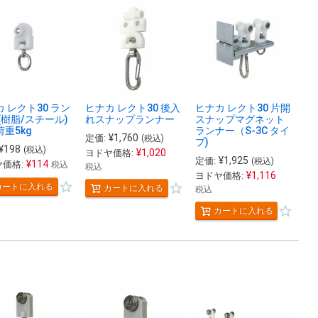
 レクト30 ラン
ヒナカ レクト30 後入
ヒナカ レクト30 片開
(樹脂/スチール)
れスナップランナー
スナップマグネット
重5kg
ランナー（S-3C タイ
¥
1,760
定価:
(税込)
プ)
¥
198
(税込)
¥
1,020
ヨドヤ価格:
¥
1,925
定価:
(税込)
¥
114
価格:
税込
税込
¥
1,116
ヨドヤ価格:
カートに入れる
カートに入れる
税込
カートに入れる