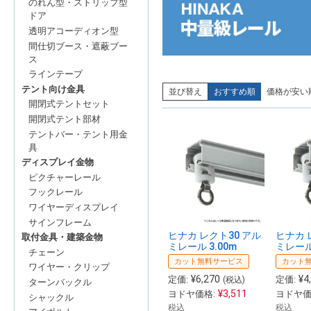
のれん型・ストリップ型
ドア
透明アコーディオン型
間仕切ブース・遮蔽ブー
ス
ラインテープ
テント向け金具
並び替え
おすすめ順
価格が安い
開閉式テントセット
開閉式テント部材
テントバー・テント用金
具
ディスプレイ金物
ピクチャーレール
フックレール
ワイヤーディスプレイ
サインフレーム
ヒナカ レクト30 アル
ヒナカ 
取付金具・建築金物
ミレール 3.00m
ミレール 
チェーン
カット無料サービス
カット
ワイヤー・クリップ
¥
6,270
¥
4
定価:
定価:
(税込)
ターンバックル
¥
3,511
ヨドヤ価格:
ヨドヤ価
シャックル
税込
税込