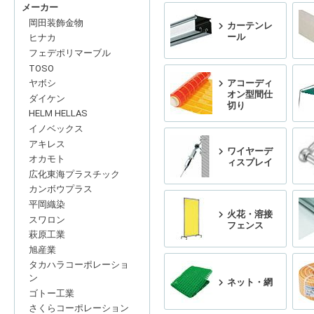
メーカー
岡田装飾金物
カーテンレ
ール
ヒナカ
フェデポリマーブル
TOSO
アコーディ
ヤボシ
オン型間仕
ダイケン
切り
HELM HELLAS
イノベックス
アキレス
ワイヤーデ
オカモト
ィスプレイ
広化東海プラスチック
カンボウプラス
平岡織染
火花・溶接
スワロン
フェンス
萩原工業
旭産業
タカハラコーポレーショ
ン
ネット・網
ゴトー工業
さくらコーポレーション