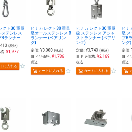
レクト30 重量
ヒナカ レクト30 重量
ヒナカ レクト30 重量
ヒナカ
ルステンレス
級オールステンレス B
級 ステンレス アジャ
級 
プBランナー
ランナー (ベアリン
ストランナー (ベアリ
プB
グ)
ング)
ング)
,410
(税込)
¥
3,080
¥
3,740
定価:
定価:
定価:
(税込)
(税込)
¥
1,977
格:
¥
1,786
¥
2,169
ヨドヤ価格:
ヨドヤ価格:
ヨドヤ
税込
税込
税込
トに入れる
カートに入れる
カートに入れる