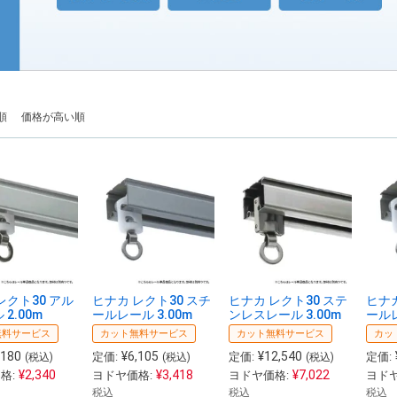
順
価格が高い順
レクト30 アル
ヒナカ レクト30 スチ
ヒナカ レクト30 ステ
ヒナカ
2.00m
ールレール 3.00m
ンレスレール 3.00m
ールレ
無料サービス
カット無料サービス
カット無料サービス
カッ
,180
¥
6,105
¥
12,540
定価:
定価:
定価:
(税込)
(税込)
(税込)
¥
2,340
¥
3,418
¥
7,022
格:
ヨドヤ価格:
ヨドヤ価格:
ヨドヤ
税込
税込
税込