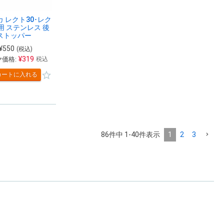
 レクト30･レク
用 ステンレス 後
ストッパー
¥
550
(税込)
¥
319
価格:
税込
カートに入れる
86
件中
1
-
40
件表示
1
2
3