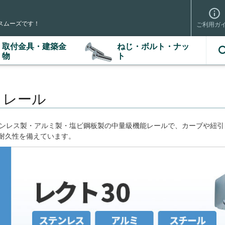
スムーズです！
ご利用ガ
取付金具・建築金
ねじ・ボルト・ナッ
検索
物
ト
 レール
テンレス製・アルミ製・塩ビ鋼板製の中量級機能レールで、カーブや紐
耐久性を備えています。