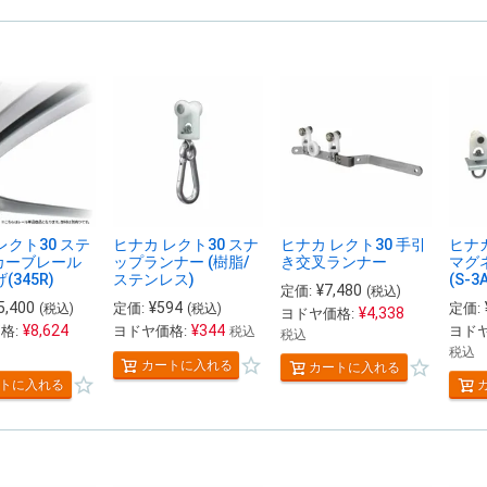
レクト30 ステ
ヒナカ レクト30 スナ
ヒナカ レクト30 手引
ヒナカ
カーブレール
ップランナー (樹脂/
き交叉ランナー
マグ
(345R)
ステンレス)
(S-3
¥
7,480
定価:
(税込)
5,400
¥
594
定価:
定価:
(税込)
(税込)
¥
4,338
ヨドヤ価格:
¥
8,624
¥
344
格:
ヨドヤ価格:
ヨドヤ
税込
税込
税込
カートに入れる
カートに入れる
トに入れる