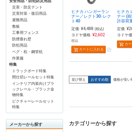
安全用品・防犯防災用品
災害・防災テント
ヒナカ ハンガーラン
ヒナカ 
災害対策・復旧用品
ナー／レクト30･レク
ナー (
避難用品
ト40
許容荷重
敷板
¥
4,488
¥
2
定価:
定価:
(税込)
工事用フェンス
¥
2,602
ヨドヤ価格:
ヨドヤ価
防煙垂れ壁
税込
カー
防犯用品
カートに入れる
ペグ・杭・鋼管杭
作業服
特集
トラックボード特集
間仕切レールセット特集
並び替え
おすすめ順
価格が安い
インテリア内装向けブラ
ックレール・ブラック金
物特集
ピクチャーレールセット
特集
カテゴリーから探す
メーカーから探す