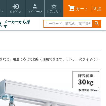
0
カート
点
イド
ログイン
マイページ
お気に入り
メーカーから探
す
引きなど、用途に応じて幅広く使用できます。ランナーのタイヤにベ