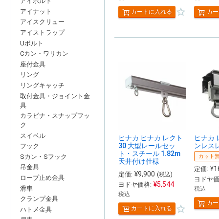
アイボルト
アイナット
カートに入れる
カー
アイスクリュー
アイストラップ
Uボルト
Cカン・ワリカン
座付金具
リング
リングキャッチ
取付金具・ジョイント金
具
カラビナ・スナップフッ
ク
スイベル
ヒナカ ヒナカ レクト
ヒナカ 
30 大型レールセッ
ンレスレ
フック
ト・スチール 1.82m
カット
Sカン・Sフック
天井付け仕様
吊金具
¥
1
定価:
¥
9,900
定価:
(税込)
ロープ止め金具
ヨドヤ価
¥
5,544
ヨドヤ価格:
滑車
税込
税込
クランプ金具
カー
カートに入れる
ハトメ金具