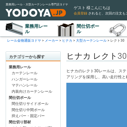
業務用レール・大型カーテンレール専門店ヨドヤ
ゲスト 様こんにちは
会員登録
されると
、次回の注文も
業務用レー
間仕切ポー
ル
ル
レール金物通販ヨドヤ
メーカー
ヒナカ
大型カーテンレール
レクト30
ヒナカ レクト30
カテゴリーから探す
業務用レール
ヒナカのレクト30レールは、ス
カーテンレール
アリングを採用し、高い走行性と
ハンガーレール
マテハンレール
内装向けカーテンレール
間仕切ポール
間仕切りサイドポール
間仕切り中間ポール
抑えバー・固定バー
間仕切り部材