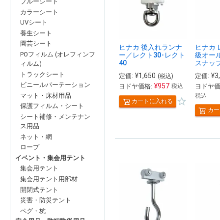
ブルーシート
カラーシート
UVシート
養生シート
園芸シート
ヒナカ 後入れランナ
ヒナカ 
POフィルム (オレフィンフ
ー／レクト30･レクト
級オー
40
スナッ
ィルム)
トラックシート
¥
1,650
¥
3
定価:
定価:
(税込)
ビニールパーテーション
¥
957
ヨドヤ価格:
ヨドヤ価
税込
マット・床材用品
税込
カートに入れる
保護フィルム・シート
カー
シート補修・メンテナン
ス用品
ネット・網
ロープ
イベント・集会用テント
集会用テント
集会用テント用部材
開閉式テント
災害・防災テント
ペグ・杭