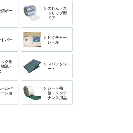
のれん・ス
仕切ポー
トリップ型
ドア
ピクチャー
ントバー
レール
ラック用
スパッタシ
・物流・
ート
役
ニールパ
シート補
テーショ
修・メンテ
ナンス用品