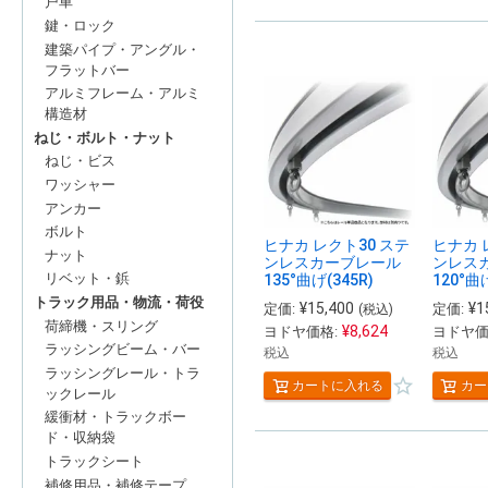
戸車
鍵・ロック
建築パイプ・アングル・
フラットバー
アルミフレーム・アルミ
構造材
ねじ・ボルト・ナット
ねじ・ビス
ワッシャー
アンカー
ボルト
ヒナカ レクト30 ステ
ヒナカ 
ナット
ンレスカーブレール
ンレス
リベット・鋲
135°曲げ(345R)
120°曲げ
トラック用品・物流・荷役
¥
15,400
¥
1
定価:
定価:
(税込)
荷締機・スリング
¥
8,624
ヨドヤ価格:
ヨドヤ価
ラッシングビーム・バー
税込
税込
ラッシングレール・トラ
カートに入れる
カー
ックレール
緩衝材・トラックボー
ド・収納袋
トラックシート
補修用品・補修テープ