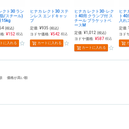
レクト30 ラン
ヒナカ レクト30 ステ
ヒナカ レクト30･レク
ヒナカ
樹脂/スチール)
ンレス エンドキャッ
ト40用 クランプ付 ス
ト40
15kg
プ
チール ブラケットベ
入れ
ースM
64
¥
935
定価:
定価:
(税込)
(税込)
¥
1,012
定価:
(税込)
¥
152
¥
542
格:
ヨドヤ価格:
ヨドヤ
税込
税込
¥
587
ヨドヤ価格:
税込
トに入れる
カートに入れる
カートに入れる
順
価格が高い順