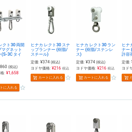
レクト30 両開
ヒナカ レクト30 スナ
ヒナカ レクト30 ラン
ヒナカ
プマグネット
ップランナー (樹脂/
ナー (樹脂/ステンレ
ナー 
(S-3C タイ
スチール)
ス)
許容荷
¥
374
¥
374
定価:
定価:
定価:
(税込)
(税込)
,860
(税込)
¥
216
¥
216
ヨドヤ価格:
ヨドヤ価格:
ヨドヤ
税込
税込
¥
1,658
格:
カートに入れる
カートに入れる
トに入れる