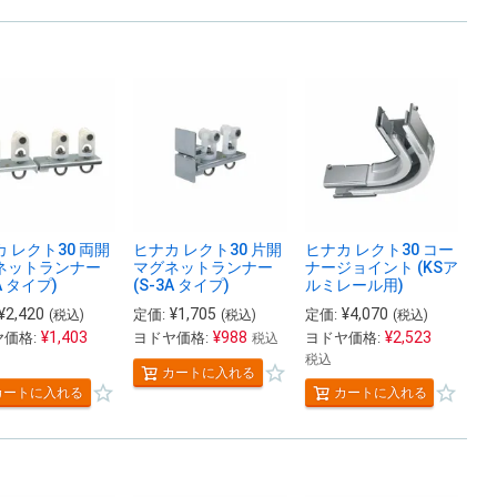
 レクト30 両開
ヒナカ レクト30 片開
ヒナカ レクト30 コー
ネットランナー
マグネットランナー
ナージョイント (KSア
A タイプ)
(S-3A タイプ)
ルミレール用)
¥
2,420
¥
1,705
¥
4,070
定価:
定価:
(税込)
(税込)
(税込)
¥
1,403
¥
988
¥
2,523
価格:
ヨドヤ価格:
ヨドヤ価格:
税込
税込
カートに入れる
カートに入れる
カートに入れる