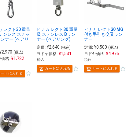
 レクト30 重量
ヒナカ レクト30 重量
ヒナカ レクト30 MG
ステンレス スナッ
級 ステンレス Bラン
付き手引き交叉ラン
ランナー (ベアリ
ナー (ベアリング)
ナー
¥
2,640
¥
8,580
定価:
定価:
(税込)
(税込)
¥
2,970
(税込)
¥
1,531
¥
4,976
ヨドヤ価格:
ヨドヤ価格:
¥
1,722
価格:
税込
税込
カートに入れる
カートに入れる
カートに入れる