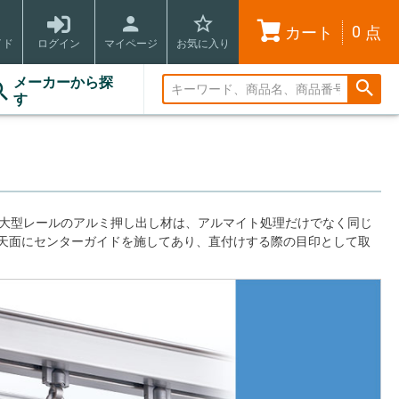
0
カート
点
イド
ログイン
マイページ
お気に入り
メーカーから探
す
カ大型レールのアルミ押し出し材は、アルマイト処理だけでなく同じ
天面にセンターガイドを施してあり、直付けする際の目印として取