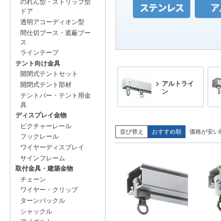
のれん型・ストリップ型
ドア
透明アコーディオン型
間仕切ブース・遮蔽ブー
ス
ラインテープ
テント向け金具
開閉式テントセット
アルトライ
開閉式テント部材
ン
テントバー・テント用金
具
ディスプレイ金物
ピクチャーレール
並び替え
おすすめ順
価格が安い
フックレール
ワイヤーディスプレイ
サインフレーム
取付金具・建築金物
チェーン
ワイヤー・クリップ
ターンバックル
シャックル