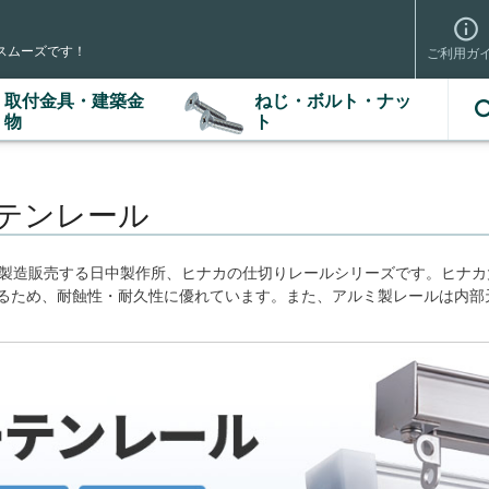
スムーズです！
ご利用ガ
取付金具・建築金
ねじ・ボルト・ナッ
検索
物
ト
ーテンレール
を製造販売する日中製作所、ヒナカの仕切りレールシリーズです。ヒナ
るため、耐蝕性・耐久性に優れています。また、アルミ製レールは内部