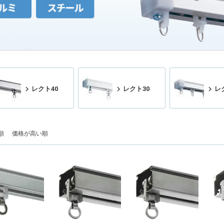
レクト40
レクト30
レ
順
価格が高い順