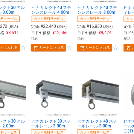
レクト30 アル
ヒナカ レクト40 ステ
ヒナカ レクト40 ステ
ヒナカ
3.00m
ンレスレール 4.00m
ンレスレール 3.00m
ミレー
無料サービス
カット無料サービス
カット無料サービス
カッ
,270
¥
22,440
¥
16,830
定価:
定価:
定価:
(税込)
(税込)
(税込)
¥
3,511
¥
12,566
¥
9,424
格:
ヨドヤ価格:
ヨドヤ価格:
ヨドヤ
税込
税込
税込
トに入れる
カートに入れる
カートに入れる
レクト30 アル
ヒナカ レクト30 スチ
ヒナカ レクト40 スチ
ヒナカ
2.00m
ールレール 3.00m
ールレール 3.00m
ール
曲げ(
無料サービス
カット無料サービス
カット無料サービス