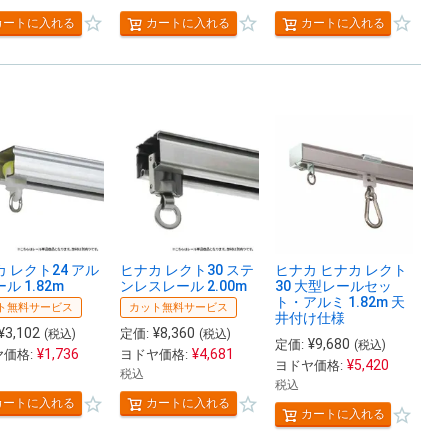
カートに入れる
カートに入れる
カートに入れる
 レクト24 アル
ヒナカ レクト30 ステ
ヒナカ ヒナカ レクト
ル 1.82m
ンレスレール 2.00m
30 大型レールセッ
ト・アルミ 1.82m 天
ト無料サービス
カット無料サービス
井付け仕様
¥
3,102
¥
8,360
定価:
(税込)
(税込)
¥
9,680
定価:
(税込)
¥
1,736
¥
4,681
価格:
ヨドヤ価格:
¥
5,420
ヨドヤ価格:
税込
税込
カートに入れる
カートに入れる
カートに入れる