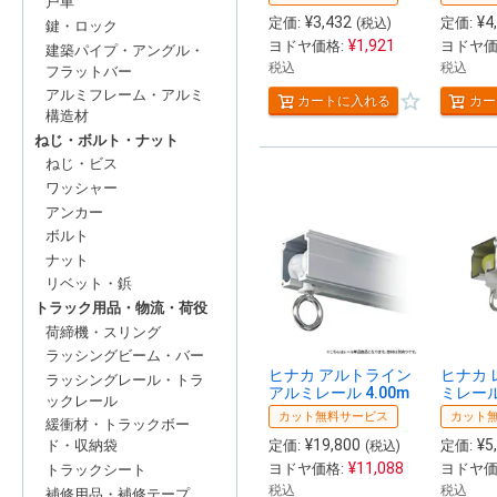
戸車
¥
3,432
¥
4
定価:
定価:
(税込)
鍵・ロック
¥
1,921
ヨドヤ価格:
ヨドヤ価
建築パイプ・アングル・
税込
税込
フラットバー
アルミフレーム・アルミ
カートに入れる
カー
構造材
ねじ・ボルト・ナット
ねじ・ビス
ワッシャー
アンカー
ボルト
ナット
リベット・鋲
トラック用品・物流・荷役
荷締機・スリング
ラッシングビーム・バー
ヒナカ アルトライン
ヒナカ 
ラッシングレール・トラ
アルミレール 4.00m
ミレール 
ックレール
カット無料サービス
カット
緩衝材・トラックボー
¥
19,800
¥
5
定価:
定価:
ド・収納袋
(税込)
¥
11,088
ヨドヤ価格:
ヨドヤ価
トラックシート
税込
税込
補修用品・補修テープ