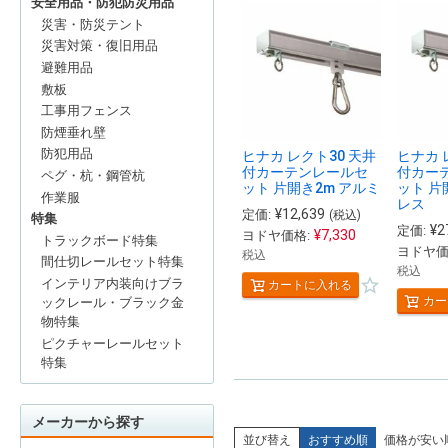
安全用品・防犯防災用品
災害・防災テント
災害対策・復旧用品
避難用品
敷板
工事用フェンス
防煙垂れ壁
防犯用品
ヒナカ レクト30 天井
ヒナカ 
付カーテンレールセ
付カー
ペグ・杭・鋼管杭
ット 片開き2m アルミ
ット 片
作業服
レス
¥
12,639
定価:
(税込)
特集
¥
2
定価:
¥
7,330
ヨドヤ価格:
トラックボード特集
ヨドヤ価
税込
間仕切レールセット特集
税込
インテリア内装向けブラ
カートに入れる
カー
ックレール・ブラック金
物特集
ピクチャーレールセット
特集
メーカーから探す
並び替え
おすすめ順
価格が安い