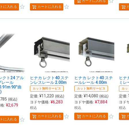
カートに入れる
トに入れる
カートに入れる
レクト24 アル
ヒナカ レクト40 ステ
ヒナカ レクト40 スチ
ヒナカ
ブレール
ンレスレール 2.00m
ールレール 4.00m
ミレー
0.91m 90°曲
カット無料サービス
カット無料サービス
カッ
)
¥
11,220
¥
14,080
定価:
定価:
定価:
(税込)
(税込)
,785
(税込)
¥
6,283
¥
7,884
ヨドヤ価格:
ヨドヤ価格:
ヨドヤ
¥
2,679
格:
税込
税込
税込
カートに入れる
カートに入れる
トに入れる