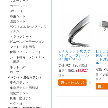
ブルーシート
カラーシート
UVシート
養生シート
園芸シート
POフィルム (オレフィンフ
ィルム)
トラックシート
ビニールパーテーション
マット・床材用品
ヒナカ レクト40 ステ
ヒナカ 
保護フィルム・シート
ンレスカーブレール
付カー
シート補修・メンテナン
90°曲げ(515R)
ット 片
ス用品
ル
¥
21,120
定価:
(税込)
ネット・網
¥
9
定価:
¥
11,827
ヨドヤ価格:
ロープ
ヨドヤ価
税込
イベント・集会用テント
税込
カートに入れる
集会用テント
カー
集会用テント用部材
開閉式テント
災害・防災テント
ペグ・杭