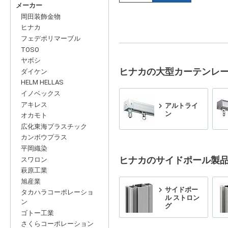
メーカー
岡田装飾金物
ヒナカ
フェデポリマーブル
TOSO
ヤボシ
ヒナカの大型カーテンレ
ダイケン
HELM HELLAS
イノベックス
アキレス
アルトライ
ン
オカモト
広化東海プラスチック
カンボウプラス
平岡織染
ヒナカのサイドポール製
スワロン
萩原工業
旭産業
サイドポー
タカハラコーポレーショ
ル ストロン
ン
グ
ゴトー工業
さくらコーポレーション