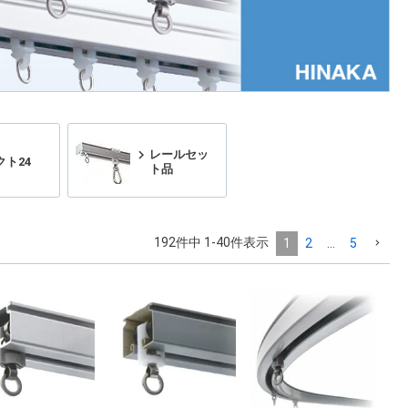
レールセッ
クト24
ト品
192
件中
1
-
40
件表示
1
2
…
5