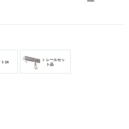
レールセッ
ト24
ト品