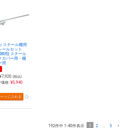
カ スチール棚用
レールセット
200用) スチール
クカバー用・棚
ー用
¥
7,920
(税込)
¥
5,940
価格:
カートに入れる
192
件中
1
-
40
件表示
1
2
…
5