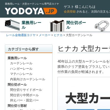
業務用レール・大型カーテンレール専門店ヨドヤ
ゲスト 様こんにちは
会員登録
されると
、次回の注文も
業務用レー
間仕切ポー
ル
ル
レール金物通販ヨドヤ
メーカー
ヒナカ
大型カーテンレール
ヒナカ 大型カ
カテゴリーから探す
業務用レール
40年以上の大型カーテンレール
カーテンレール
膜厚のクリア塗装をプラスしてい
ハンガーレール
付作業の負荷が軽減されます。
マテハンレール
内装向けカーテンレール
間仕切ポール
間仕切りサイドポール
間仕切り中間ポール
抑えバー・固定バー
間仕切り部材