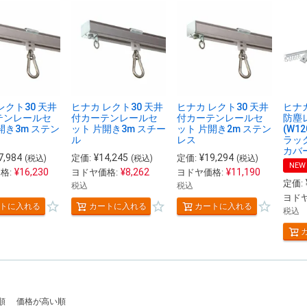
レクト30 天井
ヒナカ レクト30 天井
ヒナカ レクト30 天井
ヒナ
テンレールセ
付カーテンレールセ
付カーテンレールセ
防塵
開き3m ステン
ット 片開き3m スチー
ット 片開き2m ステン
(W1
ル
レス
ラッ
カバ
7,984
¥
14,245
¥
19,294
定価:
定価:
(税込)
(税込)
(税込)
NEW
¥
16,230
¥
8,262
¥
11,190
格:
ヨドヤ価格:
ヨドヤ価格:
定価:
税込
税込
ヨドヤ
トに入れる
カートに入れる
カートに入れる
税込
順
価格が高い順