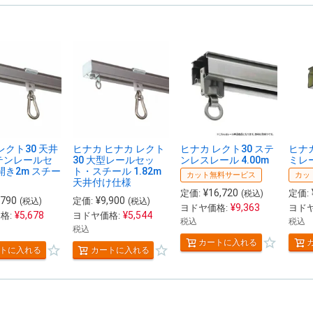
レクト30 天井
ヒナカ ヒナカ レクト
ヒナカ レクト30 ステ
ヒナカ
テンレールセ
30 大型レールセッ
ンレスレール 4.00m
ミレー
開き2m スチー
ト・スチール 1.82m
カット無料サービス
カッ
天井付け仕様
¥
16,720
定価:
定価:
(税込)
,790
¥
9,900
定価:
(税込)
(税込)
¥
9,363
ヨドヤ価格:
ヨドヤ
¥
5,678
¥
5,544
格:
ヨドヤ価格:
税込
税込
税込
カートに入れる
トに入れる
カートに入れる