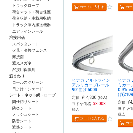
トラックロープ
カートに入れる
カー
荷台マット・荷台保護
荷台収納・車載用収納
トラック庫内搬送機器
エアラインレール
溶接用品
スパッタシート
火花・溶接フェンス
溶接面
遮光メガネ
溶接用保護具
窓まわり
ヒナカ アルトライン
ヒナカ 
ロールスクリーン
アルミカーブレール
ミカー
日よけ・シェード
90°曲げ 500R
0.91m×
げ(210R
シート・ネット網・ロープ
¥
14,300
定価:
(税込)
間仕切りシート
¥
4
定価:
¥
8,008
ヨドヤ価格:
防炎シート
ヨドヤ価
税込
税込
メッシュシート
カートに入れる
防音シート
カー
遮熱シート