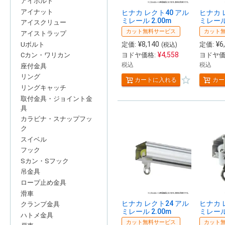
アイボルト
アイナット
ヒナカ レクト40 アル
ヒナカ 
ミレール 2.00m
ミレール 
アイスクリュー
カット無料サービス
カット
アイストラップ
¥
8,140
¥
6
Uボルト
定価:
定価:
(税込)
¥
4,558
ヨドヤ価格:
ヨドヤ価
Cカン・ワリカン
税込
税込
座付金具
リング
カートに入れる
カー
リングキャッチ
取付金具・ジョイント金
具
カラビナ・スナップフッ
ク
スイベル
フック
Sカン・Sフック
吊金具
ロープ止め金具
滑車
ヒナカ レクト24 アル
ヒナカ 
クランプ金具
ミレール 2.00m
ミレール 
ハトメ金具
カット無料サービス
カット