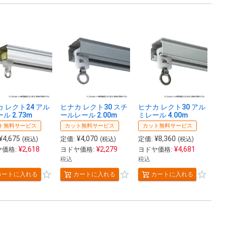
 レクト24 アル
ヒナカ レクト30 スチ
ヒナカ レクト30 アル
ル 2.73m
ールレール 2.00m
ミレール 4.00m
ト無料サービス
カット無料サービス
カット無料サービス
¥
4,675
¥
4,070
¥
8,360
定価:
定価:
(税込)
(税込)
(税込)
¥
2,618
¥
2,279
¥
4,681
価格:
ヨドヤ価格:
ヨドヤ価格:
税込
税込
カートに入れる
カートに入れる
カートに入れる