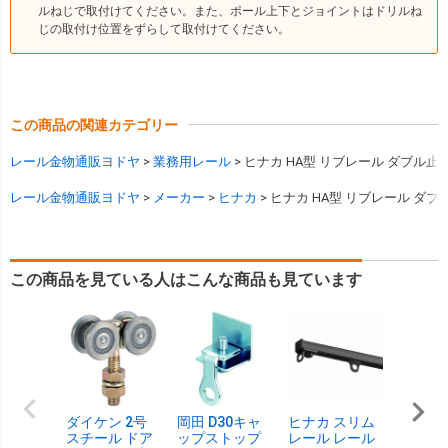
ルねじで取付けてください。また、ポール上下とジョイントはドリルね
じの取付け位置をずらして取付けてください。
この商品の関連カテゴリー
レール金物通販ヨドヤ
業務用レール
ヒナカ HA型 リブレール ダブル止め
レール金物通販ヨドヤ
メーカー
ヒナカ
ヒナカ HA型 リブレール ダブ
この商品を見ている人はこんな商品も見ています
ダイケン 2号
岡田 D30キャ
ヒナカ スリム
岡田 D
スチール ドア
ップストップ
レール レール
タッチ