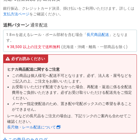
銀行振込、クレジットカード決済、掛け払いをご利用いただけます。詳しくは
支払方法ページ
をご確認ください。
送料パターン
通常配送
1.8ｍを超えるレール・ポール部材を含む場合「
長尺商品配送
」となりま
す。
￥38,500 以上の注文で送料無料
(北海道・沖縄・離島・一部商品を除く)
必ずお読みください
ヒナカ商品配送に関するご注意
この商品は個人様宅へ配送不可となります。必ず、法人名・屋号などを
ご記入の上、ご注文をお願いいたします。
お受取りいただけず配達できなかった場合、再配達・返送に係る全配送
費用をご負担いただきます。必ずお受け取りいただける配送先をご指定
ください。
メーカー指定便配送のため、置き配や宅配ボックスのご希望を承ること
ができません。
レールなどの長尺品をご注文の場合は、下記リンクのご案内も合わせてご
確認ください。
長尺物・レール配送について
この商品のカタログ