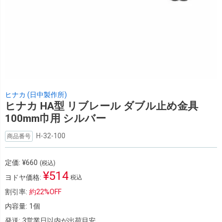
ヒナカ (日中製作所)
ヒナカ HA型 リブレール ダブル止め金具
100mm巾用 シルバー
H-32-100
商品番号
定価:
¥
660
(税込)
¥
514
ヨドヤ価格:
税込
割引率:
約
22%
OFF
内容量:
1個
発送:
3営業日以内が出荷目安