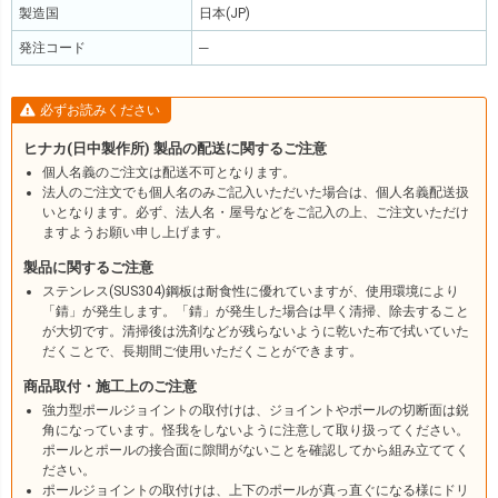
製造国
日本(JP)
発注コード
─
必ずお読みください
ヒナカ(日中製作所) 製品の配送に関するご注意
個人名義のご注文は配送不可となります。
法人のご注文でも個人名のみご記入いただいた場合は、個人名義配送扱
いとなります。必ず、法人名・屋号などをご記入の上、ご注文いただけ
ますようお願い申し上げます。
製品に関するご注意
ステンレス(SUS304)鋼板は耐食性に優れていますが、使用環境により
「錆」が発生します。「錆」が発生した場合は早く清掃、除去すること
が大切です。清掃後は洗剤などが残らないように乾いた布で拭いていた
だくことで、長期間ご使用いただくことができます。
商品取付・施工上のご注意
強力型ポールジョイントの取付けは、ジョイントやポールの切断面は鋭
角になっています。怪我をしないように注意して取り扱ってください。
ポールとポールの接合面に隙間がないことを確認してから組み立ててく
ださい。
ポールジョイントの取付けは、上下のポールが真っ直ぐになる様にドリ