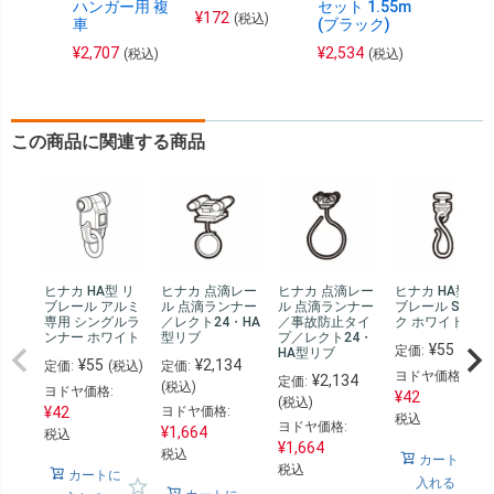
ハンガー用 複
セット 1.55m
ー
¥
172
(税込)
車
(ブラック)
¥
229
(
¥
2,707
¥
2,534
(税込)
(税込)
この商品に関連する商品
ヒナカ HA型 リ
ヒナカ 点滴レー
ヒナカ 点滴レー
ヒナカ HA型 リ
ブレール アルミ
ル 点滴ランナー
ル 点滴ランナー
ブレール Sフッ
専用 シングルラ
／レクト24・HA
／事故防止タイ
ク ホワイト
ンナー ホワイト
型リブ
プ／レクト24・
¥
55
定価:
(税込)
HA型リブ
¥
55
¥
2,134
定価:
(税込)
定価:
ヨドヤ価格:
¥
2,134
定価:
(税込)
ヨドヤ価格:
¥
42
(税込)
¥
42
ヨドヤ価格:
税込
ヨドヤ価格:
¥
1,664
税込
¥
1,664
税込
カートに
税込
カートに
入れる