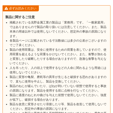
必ずお読みください
製品に関するご注意
掲載されている浅野金属工業の製品は「業務用」です。「一般家庭用」
ではありませんので製品の取り扱いには注意してください。また、製品
本来の用途以外では使用しないでください。想定外の事故の原因になり
ます。
各製品ページに記載されている寸法数値には多少の公差がございますの
でご了承ください。
製品の使用荷重は、安全に使用するための荷重を表していますので、使
用荷重を超えるような荷重をかけないでください。また、衝撃が加わる
と変形したり破断したりする場合がありますので、急激な衝撃を与えな
いでください。
人を吊ったり、人の頭上で使用するなどの人命に関わるような用途には
使用しないでください。
製品に変形や亀裂、磨耗等の異常が生じると破損する恐れがありますの
で、直ちに使用を中止し、製品を交換してください。
製品のねじが緩んでいたり、ばねが利いていない状態で使用すると事故
の原因になります。製品を使用する前に点検を行なってください。
製品に過度のねじれや曲げを与えた状態で使用しないでください。強度
が低下し、破損する場合があります。
製品を故意に変形させたり溶接したり等、製品を改造して使用しないで
ください。想定外の事故の原因になります。