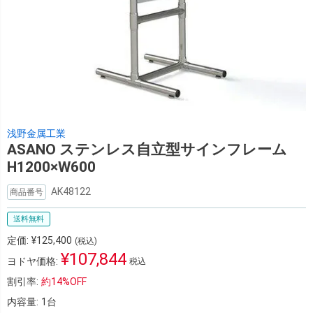
浅野金属工業
ASANO ステンレス自立型サインフレーム
H1200×W600
AK48122
商品番号
送料無料
定価:
¥
125,400
(税込)
¥
107,844
ヨドヤ価格:
税込
割引率:
約
14%
OFF
内容量:
1台