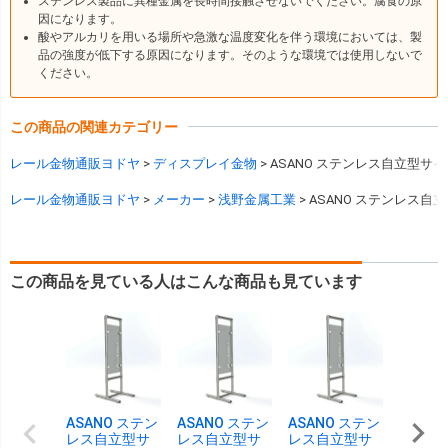
ステンレス製品に異種金属を長時間接触させないでください。腐食の原
因になります。
酸やアルカリを用いる場所や急激な温度変化を伴う環境においては、製
品の強度が低下する原因になります。そのような環境では使用しないで
ください。
この商品の関連カテゴリー
レール金物通販ヨドヤ
ディスプレイ金物
ASANO ステンレス自立型サイン
レール金物通販ヨドヤ
メーカー
浅野金属工業
ASANO ステンレス自立
この商品を見ている人はこんな商品も見ています
ASANO ステン
ASANO ステン
ASANO ステン
ダイケ
レス自立型サ
レス自立型サ
レス自立型サ
チャー