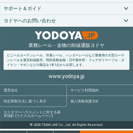
へ
サポート＆ガイド
ヨドヤへのお問い合わせ
業務レール・金物の卸値通販ヨドヤ
ビニールカーテンレール、作業レール、ハンガーレールなど業務用の大型カーテ
ンレールを激安卸値販売。
岡田装飾金物・日中製作所・フェデポリマーブル・ダ
イケン・ヤボシなどの製品を1本1点から出荷します。
www.yodoya.jp
運営会社
サービス利用規約
特定商取引法
に基づく表示
個人情報保護方針
カスタマーハラスメントに対する基
本指針 (ラクスルホームページ)
© 2026 TEAM LIKE Co., Ltd. All Rights Reserved.