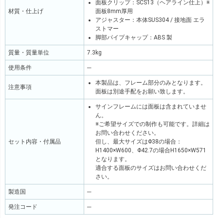
面板クリップ：SCS13（ヘアライン仕上）※
材質・仕上げ
面板8mm厚用
アジャスター：本体SUS304 / 接地面 エラ
ストマー
脚部パイプキャップ：ABS 製
質量・質量単位
7.3kg
使用条件
─
本製品は、フレーム部分のみとなります。
注意事項
面板は別途手配をお願い致します。
サインフレームには面板は含まれていませ
ん。
※ご希望サイズでの制作も可能です。詳細は
お問い合わせください。
セット内容・付属品
但し、最大サイズはΦ38の場合：
H1400×W600、Φ42.7の場合H1650×W571
となります。
適合する面板のサイズはお問い合わせくだ
さい。
製造国
─
発注コード
─