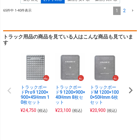
1
2
65
件中
1
-
40
件表示
トラック用品の商品を見ている人はこんな商品も見ていま
す
トラックボー
トラックボー
トラックボー
トラッ
ドPro9 1200×
ド9 1200×900×
ドM 1200×100
ドL 180
900×45Hmm 1
40Hmm 8枚セ
0×50Hmm 6枚
×50Hm
0枚セット
ット
セット
セット
¥
24,750
¥
23,100
¥
20,900
¥
31,35
(税込)
(税込)
(税込)