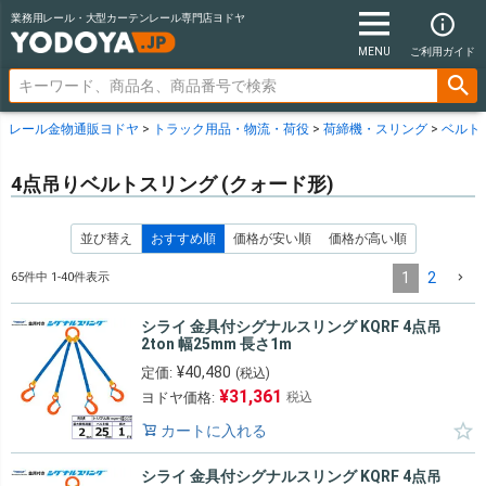
業務用レール・大型カーテンレール専門店ヨドヤ
MENU
ご利用ガイド
レール金物通販ヨドヤ
トラック用品・物流・荷役
荷締機・スリング
ベルト
4点吊りベルトスリング (クォード形)
並び替え
おすすめ順
価格が安い順
価格が高い順
1
2
65
件中
1
-
40
件表示
シライ 金具付シグナルスリング KQRF 4点吊
2ton 幅25mm 長さ1m
¥
40,480
定価:
(税込)
¥
31,361
ヨドヤ価格:
税込
カートに入れる
シライ 金具付シグナルスリング KQRF 4点吊