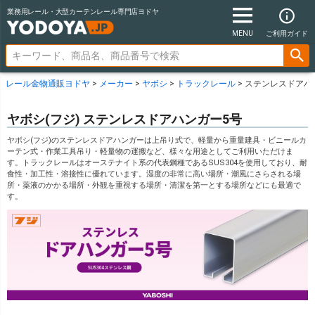
業務用レール・大型カーテンレール専門店ヨドヤ
MENU
ご利用ガイド
レール金物通販ヨドヤ
メーカー
ヤボシ
トラックレール
ステンレスドアハ
ヤボシ(フジ) ステンレスドアハンガー5号
ヤボシ(フジ)のステンレスドアハンガーは上吊り式で、軽量から重量建具・ビニールカ
ーテン式・作業工具吊り・軽量物の運搬など、様々な用途としてご利用いただけま
す。トラックレールはオーステナイト系の代表鋼種であるSUS304を使用しており、耐
食性・加工性・溶接性に優れています。湿度の非常に高い場所・潮風にさらされる場
所・薬液のかかる場所・外観を重視する場所・清潔を第一とする場所などにも最適で
す。