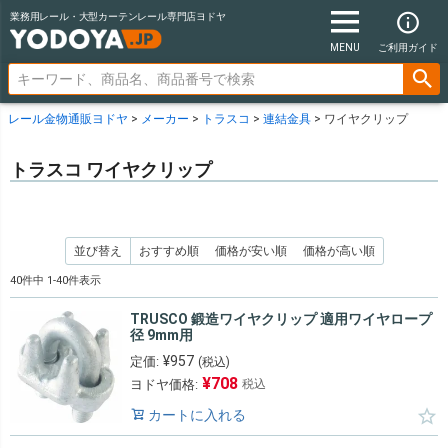
業務用レール・大型カーテンレール専門店ヨドヤ
MENU
ご利用ガイド
レール金物通販ヨドヤ
メーカー
トラスコ
連結金具
ワイヤクリップ
トラスコ ワイヤクリップ
並び替え
おすすめ順
価格が安い順
価格が高い順
40
件中
1
-
40
件表示
TRUSCO 鍛造ワイヤクリップ 適用ワイヤロープ
径 9mm用
¥
957
定価:
(税込)
¥
708
ヨドヤ価格:
税込
カートに入れる