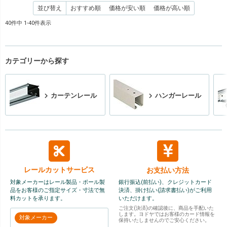
並び替え
おすすめ順
価格が安い順
価格が高い順
40
件中
1
-
40
件表示
カテゴリーから探す
カーテンレール
ハンガーレール
レールカット
サービス
お支払い方法
対象メーカーはレール製品・ポール製
銀行振込(前払い)、クレジットカード
品をお客様のご指定サイズ・寸法で無
決済、掛け払い(請求書払い)がご利用
料カットを承ります。
いただけます。
ご注文(決済)の確認後に、商品を手配いた
します。ヨドヤではお客様のカード情報を
対象メーカー
保持いたしませんのでご安心ください。