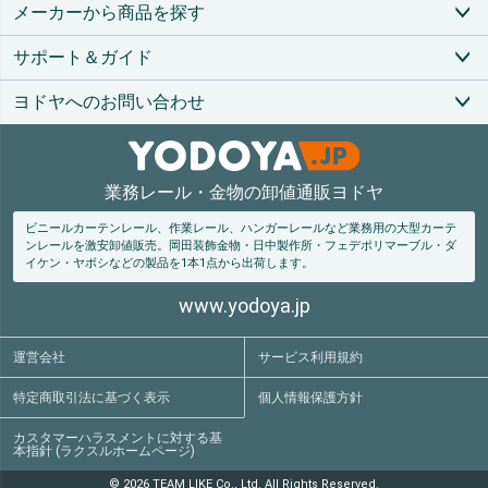
ップ
メーカーから商品を探す
へ
サポート＆ガイド
ヨドヤへのお問い合わせ
業務レール・金物の卸値通販ヨドヤ
ビニールカーテンレール、作業レール、ハンガーレールなど業務用の大型カーテ
ンレールを激安卸値販売。
岡田装飾金物・日中製作所・フェデポリマーブル・ダ
イケン・ヤボシなどの製品を1本1点から出荷します。
www.yodoya.jp
運営会社
サービス利用規約
特定商取引法
に基づく表示
個人情報保護方針
カスタマーハラスメントに対する基
本指針 (ラクスルホームページ)
© 2026 TEAM LIKE Co., Ltd. All Rights Reserved.