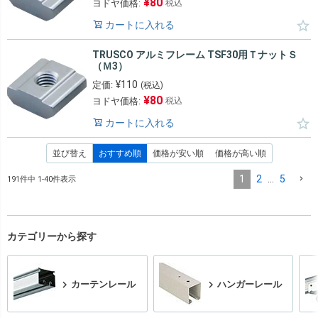
¥
80
ヨドヤ価格:
税込
カートに入れる
TRUSCO アルミフレーム TSF30用ＴナットＳ
（Ｍ3）
¥
110
定価:
(税込)
¥
80
ヨドヤ価格:
税込
カートに入れる
並び替え
おすすめ順
価格が安い順
価格が高い順
1
2
…
5
191
件中
1
-
40
件表示
カテゴリーから探す
カーテンレール
ハンガーレール