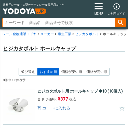
業務用レール・大型カーテンレール専門店ヨドヤ
MENU
ご利用ガイド
レール金物通販ヨドヤ
メーカー
泰生工業
ヒジカタボルト
ホールキャップ
ヒジカタボルト ホールキャップ
並び替え
おすすめ順
価格が安い順
価格が高い順
8
件中
1
-
8
件表示
ヒジカタボルト用 ホールキャップ Φ10 (10個入)
¥
377
ヨドヤ価格:
税込
カートに入れる