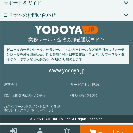
サポート＆ガイド
ヨドヤへのお問い合わせ
業務レール・金物の卸値通販ヨドヤ
ビニールカーテンレール、作業レール、ハンガーレールなど業務用の大型カーテ
ンレールを激安卸値販売。
岡田装飾金物・日中製作所・フェデポリマーブル・ダ
イケン・ヤボシなどの製品を1本1点から出荷します。
www.yodoya.jp
運営会社
サービス利用規約
特定商取引法
に基づく表示
個人情報保護方針
カスタマーハラスメントに対する基
本指針 (ラクスルホームページ)
© 2026 TEAM LIKE Co., Ltd. All Rights Reserved.
0
カート