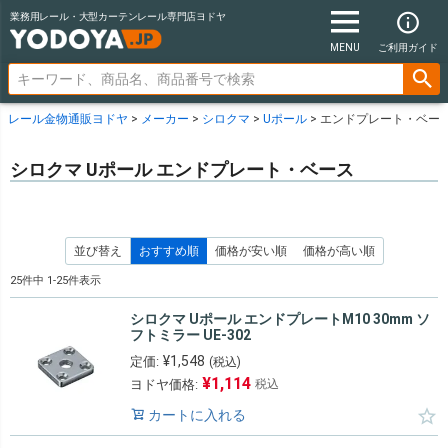
業務用レール・大型カーテンレール専門店ヨドヤ
MENU
ご利用ガイド
レール金物通販ヨドヤ
メーカー
シロクマ
Uポール
エンドプレート・ベー
シロクマ Uポール エンドプレート・ベース
並び替え
おすすめ順
価格が安い順
価格が高い順
25
件中
1
-
25
件表示
シロクマ Uポール エンドプレートM10 30mm ソ
フトミラー UE-302
¥
1,548
定価:
(税込)
¥
1,114
ヨドヤ価格:
税込
カートに入れる