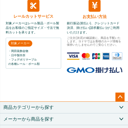
レールカット
サービス
お支払い方法
対象メーカーはレール製品・ポール製
銀行振込(前払い)、クレジットカード
品をお客様のご指定サイズ・寸法で無
決済、掛け払い(請求書払い)がご利用
料カットを承ります。
いただけます。
ご注文(決済)の確認後に、商品を手配いた
します。ヨドヤではお客様のカード情報を
対象メーカー
保持いたしませんのでご安心ください。
・岡田装飾金物
・日中製作所
・フェデポリマーブル
の各種レール・ポール類
ペー
商品カテゴリーから探す
ジト
ップ
メーカーから商品を探す
へ