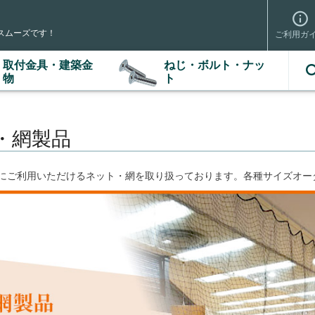
スムーズです！
ご利用ガ
取付金具・建築金
ねじ・ボルト・ナッ
検索
物
ト
・網製品
にご利用いただけるネット・網を取り扱っております。各種サイズオー