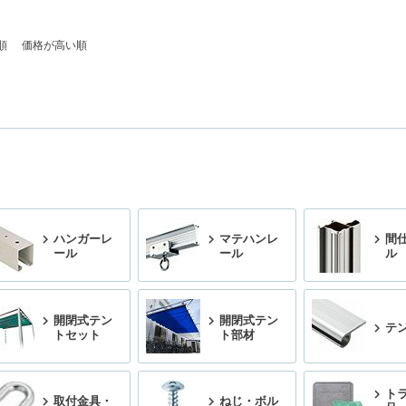
順
価格が高い順
ハンガーレ
マテハンレ
間
ール
ール
ル
開閉式テン
開閉式テン
テ
トセット
ト部材
ト
取付金具・
ねじ・ボル