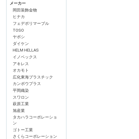
メーカー
岡田装飾金物
ヒナカ
フェデポリマーブル
TOSO
ヤボシ
ダイケン
HELM HELLAS
イノベックス
アキレス
オカモト
広化東海プラスチック
カンボウプラス
平岡織染
スワロン
萩原工業
旭産業
タカハラコーポレーショ
ン
ゴトー工業
さくらコーポレーション