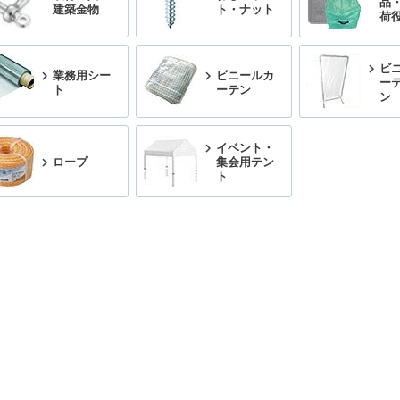
品
建築金物
ト・ナット
荷
ビ
業務用シー
ビニールカ
ー
ト
ーテン
ン
イベント・
ロープ
集会用テン
ト