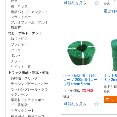
戸車
詳細を見る
税込
鍵・ロック
詳細
建築パイプ・アングル・
フラットバー
アルミフレーム・アルミ
構造材
ねじ・ボルト・ナット
ねじ・ビス
ワッシャー
アンカー
ボルト
ナット
リベット・鋲
トラック用品・物流・荷役
ネット固定用・取付
ネット
荷締機・スリング
ロープ 200m巻 (ロー
太さ2mm
プ経4mm/6mm)
ラッシングビーム・バー
ヨドヤ価
ラッシングレール・トラ
¥
3,960
ヨドヤ価格:
税込
ックレール
〜
税込
カー
緩衝材・トラックボー
詳細を見る
ド・収納袋
トラックシート
補修用品・補修テープ