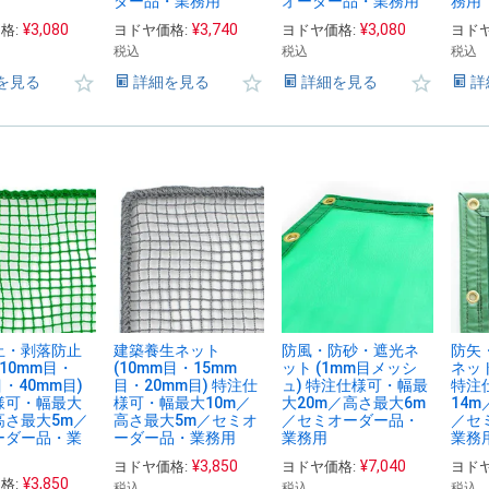
ダー品・業務用
オーダー品・業務用
務用
¥
3,080
¥
3,740
¥
3,080
格:
ヨドヤ価格:
ヨドヤ価格:
ヨドヤ
税込
税込
税込
を見る
詳細を見る
詳細を見る
詳
止・剥落防止
建築養生ネット
防風・防砂・遮光ネ
防矢
(10mm目・
(10mm目・15mm
ット (1mm目メッシ
ネット
目・40mm目)
目・20mm目) 特注仕
ュ) 特注仕様可・幅最
特注
様可・幅最大
様可・幅最大10m／
大20m／高さ最大6m
14m
高さ最大5m／
高さ最大5m／セミオ
／セミオーダー品・
／セ
ーダー品・業
ーダー品・業務用
業務用
業務
¥
3,850
¥
7,040
ヨドヤ価格:
ヨドヤ価格:
ヨドヤ
¥
3,850
格:
税込
税込
税込