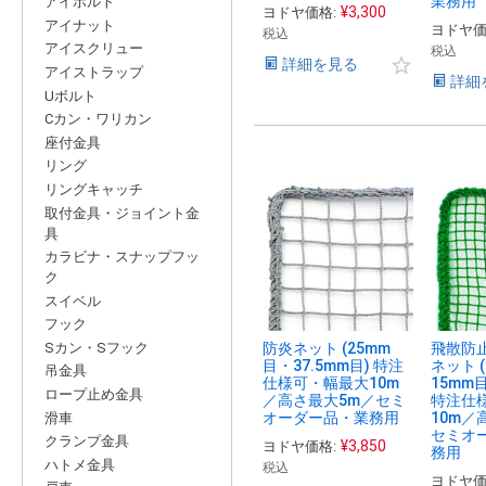
業務用
アイボルト
¥
3,300
ヨドヤ価格:
アイナット
ヨドヤ価
税込
アイスクリュー
税込
詳細を見る
アイストラップ
詳細
Uボルト
Cカン・ワリカン
座付金具
リング
リングキャッチ
取付金具・ジョイント金
具
カラビナ・スナップフッ
ク
スイベル
フック
Sカン・Sフック
防炎ネット (25mm
飛散防
目・37.5mm目) 特注
ネット 
吊金具
仕様可・幅最大10m
15mm
ロープ止め金具
／高さ最大5m／セミ
特注仕
オーダー品・業務用
10m／
滑車
セミオ
クランプ金具
¥
3,850
ヨドヤ価格:
務用
ハトメ金具
税込
ヨドヤ価