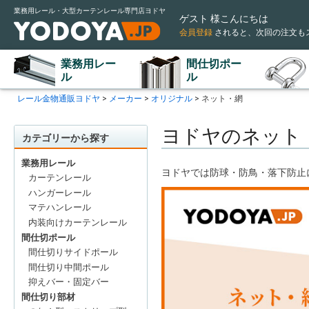
業務用レール・大型カーテンレール専門店ヨドヤ
ゲスト 様こんにちは
会員登録
されると
、次回の注文も
業務用レー
間仕切ポー
ル
ル
レール金物通販ヨドヤ
メーカー
オリジナル
ネット・網
ヨドヤのネット
カテゴリーから探す
業務用レール
ヨドヤでは防球・防鳥・落下防止
カーテンレール
ハンガーレール
マテハンレール
内装向けカーテンレール
間仕切ポール
間仕切りサイドポール
間仕切り中間ポール
抑えバー・固定バー
間仕切り部材