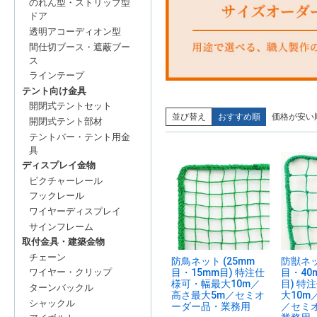
のれん型・ストリップ型
ドア
透明アコーディオン型
間仕切ブース・遮蔽ブー
ス
ラインテープ
テント向け金具
開閉式テントセット
並び替え
おすすめ順
価格が安い
開閉式テント部材
テントバー・テント用金
具
ディスプレイ金物
ピクチャーレール
フックレール
ワイヤーディスプレイ
サインフレーム
取付金具・建築金物
チェーン
防鳥ネット (25mm
防獣ネット
ワイヤー・クリップ
目・15mm目) 特注仕
目・40
様可・幅最大10m／
目) 特
ターンバックル
高さ最大5m／セミオ
大10m
シャックル
ーダー品・業務用
／セミ