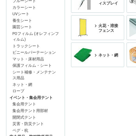
ブルーシート
ィスプレイ
カラーシート
UVシート
養生シート
火花・溶接
園芸シート
フェンス
POフィルム (オレフィンフ
ィルム)
トラックシート
ビニールパーテーション
ネット・網
マット・床材用品
保護フィルム・シート
シート補修・メンテナン
ス用品
ネット・網
ロープ
イベント・集会用テント
集会用テント
集会用テント用部材
開閉式テント
災害・防災テント
ペグ・杭