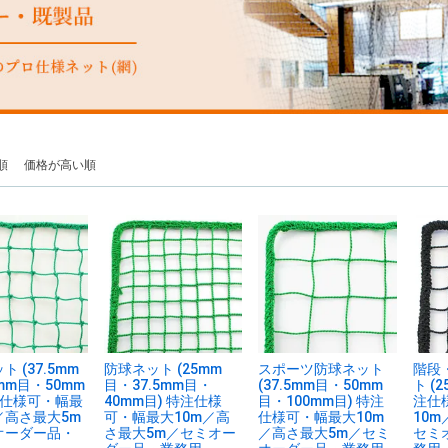
順
価格が高い順
 (37.5mm
防球ネット (25mm
スポーツ防球ネット
階段
mm目・50mm
目・37.5mm目・
(37.5mm目・50mm
ト (
注仕様可・幅最
40mm目) 特注仕様
目・100mm目) 特注
注仕
／高さ最大5m
可・幅最大10m／高
仕様可・幅最大10m
10
オーダー品・
さ最大5m／セミオー
／高さ最大5m／セミ
セミ