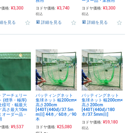
務用
ーダー品・業務用
¥
3,300
¥
3,740
¥
3,300
価格:
ヨドヤ価格:
ヨドヤ価格:
税込
税込
細を見る
詳細を見る
詳細を見る
・アーチェリー
バッティングネット
バッティングネット
 (標準・極厚)
集球ネット 幅200cm×
集球ネット 幅200cm×
仕様可・幅最大
高さ200cm
高さ200cm
／高さ最大10m
[440T(440d)/37.5m
[440T(440d)/180
ミオーダー品・
m目] 44本／60本／90
本/37.5mm目]
用
本
¥
59,180
ヨドヤ価格:
¥
9,537
¥
25,080
価格:
ヨドヤ価格:
税込