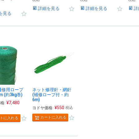
詳細を見る
詳細を見る
詳
を見る
補修用ロープ
ネット修理針・網針
 (約3kg巻)
(補修ロープ付・約
6m)
¥
7,480
格:
¥
550
ヨドヤ価格:
税込
カートに入れる
トに入れる