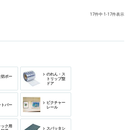
17
件中
1
-
17
件表示
のれん・ス
仕切ポー
トリップ型
ドア
ピクチャー
ントバー
レール
ラック用
スパッタシ