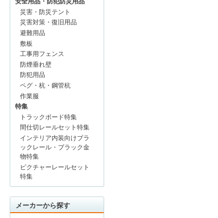
安全用品・防犯防災用品
災害・防災テント
災害対策・復旧用品
避難用品
敷板
工事用フェンス
防煙垂れ壁
防犯用品
ペグ・杭・鋼管杭
作業服
特集
トラックボード特集
間仕切レールセット特集
インテリア内装向けブラ
ックレール・ブラック金
物特集
ピクチャーレールセット
特集
メーカーから探す