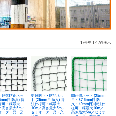
17
件中
1
-
17
件表示
・転落防止ネッ
盗難防止・防犯ネッ
間仕切ネット (25mm
25mm目 防炎) 特
ト (25mm目 防炎) 特
目・37.5mm目 防
様可・幅最大
注仕様可・幅最大
炎・40mm目) 特注仕
m／高さ最大5m／
10m／高さ最大5m／
様可・幅最大10m／
オーダー品・業
セミオーダー品・業
高さ最大5m／セミオ