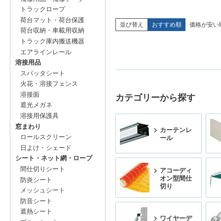
トラックロープ
荷台マット・荷台保護
並び替え
おすすめ順
価格が安い
荷台収納・車載用収納
トラック庫内搬送機器
エアラインレール
溶接用品
スパッタシート
火花・溶接フェンス
溶接面
カテゴリーから探す
遮光メガネ
溶接用保護具
窓まわり
カーテンレ
ロールスクリーン
ール
日よけ・シェード
シート・ネット網・ロープ
間仕切りシート
アコーディ
オン型間仕
防炎シート
切り
メッシュシート
防音シート
遮熱シート
ワイヤーデ