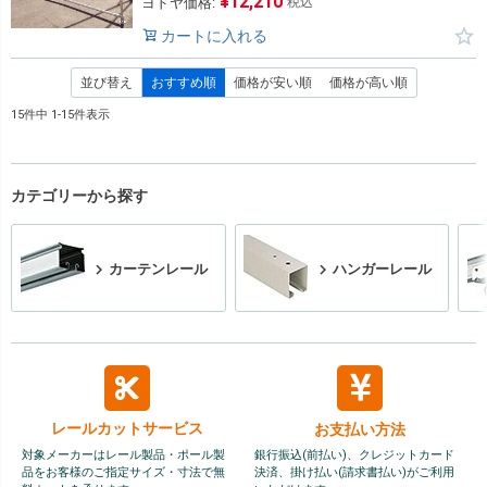
¥
12,210
ヨドヤ価格:
税込
カートに入れる
並び替え
おすすめ順
価格が安い順
価格が高い順
15
件中
1
-
15
件表示
カテゴリーから探す
カーテンレール
ハンガーレール
レールカット
サービス
お支払い方法
対象メーカーはレール製品・ポール製
銀行振込(前払い)、クレジットカード
品をお客様のご指定サイズ・寸法で無
決済、掛け払い(請求書払い)がご利用