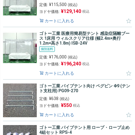
¥
115,500
定価:
(税込)
¥
129,140
ヨドヤ価格:
税込
カートに入れる
ゴトー工業 医療用簡易型テント 感染症隔離ブー
ス 1床用 ウィルスクリア仕様 (幅2.4m×奥行
1.2m×高さ1.8m) ISB-24V
個別送料
¥
176,000
定価:
(税込)
¥
196,240
ヨドヤ価格:
税込
カートに入れる
ゴトー工業 パイプテント向け ペグピン Φ9 (テン
ト支柱用) PG09-270
¥
638
定価:
(税込)
¥
550
ヨドヤ価格:
税込
カートに入れる
ゴトー工業 パイプテント用 ロープ・ロープ止め
4組セット RPS-4