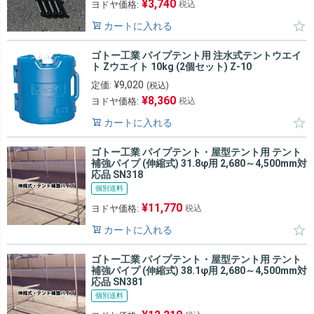
¥
3,740
ヨドヤ価格:
税込
カートに入れる
ゴトー工業 パイプテント用 注水式テントウエイ
ト Zウエイト 10kg (2個セット) Z-10
¥
9,020
定価:
(税込)
¥
8,360
ヨドヤ価格:
税込
カートに入れる
ゴトー工業 パイプテント・屋型テント用 テント
補強パイプ (伸縮式) 31.8φ用 2,680～4,500mm対
応品 SN318
個別送料
¥
11,770
ヨドヤ価格:
税込
カートに入れる
ゴトー工業 パイプテント・屋型テント用 テント
補強パイプ (伸縮式) 38.1φ用 2,680～4,500mm対
応品 SN381
個別送料