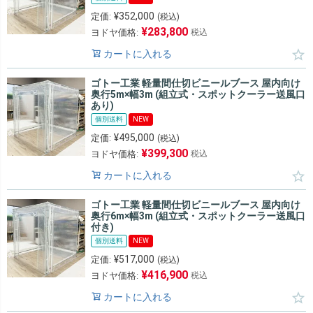
¥
352,000
定価:
(税込)
¥
283,800
ヨドヤ価格:
税込
カートに入れる
ゴトー工業 軽量間仕切ビニールブース 屋内向け
奥行5m×幅3m (組立式・スポットクーラー送風口
あり)
個別送料
NEW
¥
495,000
定価:
(税込)
¥
399,300
ヨドヤ価格:
税込
カートに入れる
ゴトー工業 軽量間仕切ビニールブース 屋内向け
奥行6m×幅3m (組立式・スポットクーラー送風口
付き)
個別送料
NEW
¥
517,000
定価:
(税込)
¥
416,900
ヨドヤ価格:
税込
カートに入れる