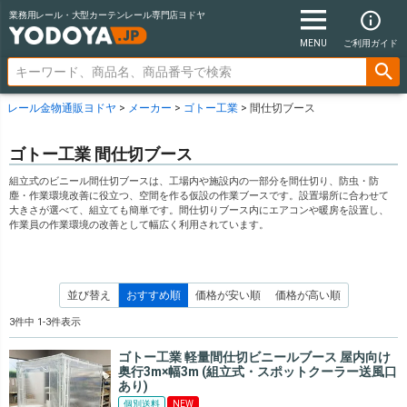
業務用レール・大型カーテンレール専門店ヨドヤ
MENU
ご利用ガイド
レール金物通販ヨドヤ
メーカー
ゴトー工業
間仕切ブース
ゴトー工業 間仕切ブース
組立式のビニール間仕切ブースは、工場内や施設内の一部分を間仕切り、防虫・防
塵・作業環境改善に役立つ、空間を作る仮設の作業ブースです。設置場所に合わせて
大きさが選べて、組立ても簡単です。間仕切りブース内にエアコンや暖房を設置し、
作業員の作業環境の改善として幅広く利用されています。
並び替え
おすすめ順
価格が安い順
価格が高い順
3
件中
1
-
3
件表示
ゴトー工業 軽量間仕切ビニールブース 屋内向け
奥行3m×幅3m (組立式・スポットクーラー送風口
あり)
個別送料
NEW