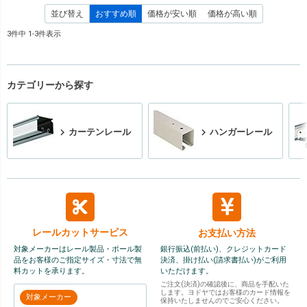
並び替え
おすすめ順
価格が安い順
価格が高い順
3
件中
1
-
3
件表示
カテゴリーから探す
カーテンレール
ハンガーレール
レールカット
サービス
お支払い方法
対象メーカーはレール製品・ポール製
銀行振込(前払い)、クレジットカード
品をお客様のご指定サイズ・寸法で無
決済、掛け払い(請求書払い)がご利用
料カットを承ります。
いただけます。
ご注文(決済)の確認後に、商品を手配いた
します。ヨドヤではお客様のカード情報を
対象メーカー
保持いたしませんのでご安心ください。