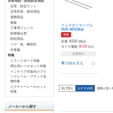
安全用品・防犯防災用品
災害・防災テント
災害対策・復旧用品
避難用品
敷板
フェデポリマーブル
工事用フェンス
SUS-40用継線
防煙垂れ壁
廃番
防犯用品
¥
220
定価:
(税込)
ペグ・杭・鋼管杭
¥
129
ヨドヤ価格:
税込
作業服
在庫切れ
特集
トラックボード特集
詳細を見る
間仕切レールセット特集
インテリア内装向けブラ
ックレール・ブラック金
物特集
ピクチャーレールセット
並び替え
おすすめ順
価格が安い
特集
メーカーから探す