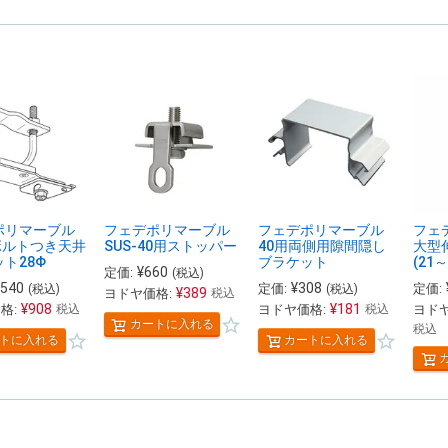
ポリマーブル
フェデポリマーブル
フェデポリマーブル
フェ
ボルトつき天井
SUS-40用ストッパー
40用両側用隙間隠し
大型
ト28Φ
ブラケット
(21～
¥
660
定価:
(税込)
,540
¥
308
定価:
定価:
(税込)
(税込)
¥
389
ヨドヤ価格:
税込
¥
908
¥
181
格:
ヨドヤ価格:
ヨドヤ
税込
税込
カートに入れる
税込
トに入れる
カートに入れる