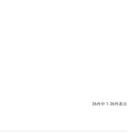
36
件中
1
-
36
件表示