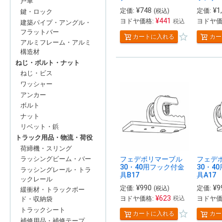
戸車
¥
748
¥
1
定価:
定価:
(税込)
鍵・ロック
¥
441
ヨドヤ価格:
ヨドヤ価
税込
建築パイプ・アングル・
フラットバー
カートに入れる
カー
アルミフレーム・アルミ
構造材
ねじ・ボルト・ナット
ねじ・ビス
ワッシャー
アンカー
ボルト
ナット
リベット・鋲
トラック用品・物流・荷役
荷締機・スリング
フェデポリマーブル
フェデ
ラッシングビーム・バー
30・40用フック付金
30・4
ラッシングレール・トラ
具B17
具A17
ックレール
¥
990
¥
9
定価:
定価:
(税込)
緩衝材・トラックボー
¥
623
ヨドヤ価格:
ヨドヤ価
税込
ド・収納袋
トラックシート
カートに入れる
カー
補修用品・補修テープ