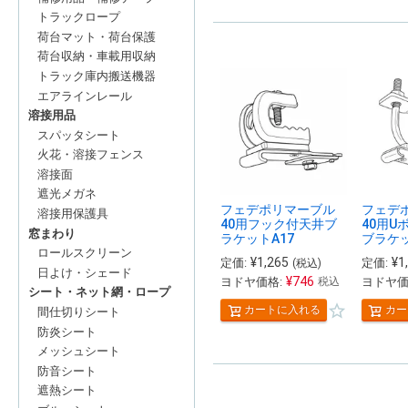
トラックロープ
荷台マット・荷台保護
荷台収納・車載用収納
トラック庫内搬送機器
エアラインレール
溶接用品
スパッタシート
火花・溶接フェンス
溶接面
遮光メガネ
フェデポリマーブル
フェデ
溶接用保護具
40用フック付天井ブ
40用U
窓まわり
ラケットA17
ブラケッ
ロールスクリーン
¥
1,265
¥
1
定価:
定価:
(税込)
日よけ・シェード
¥
746
ヨドヤ価格:
ヨドヤ価
税込
シート・ネット網・ロープ
カートに入れる
カー
間仕切りシート
防炎シート
メッシュシート
防音シート
遮熱シート