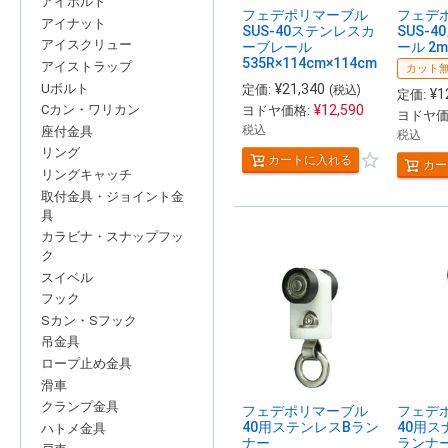
アイボルト
フェデポリマーブル
フェデ
アイナット
SUS-40ステンレスカ
SUS-
アイスクリュー
ーブレール
ール 2m
535R×114cm×114cm
アイストラップ
カット
Uボルト
¥
21,340
定価:
(税込)
¥
1
定価:
¥
12,590
Cカン・ワリカン
ヨドヤ価格:
ヨドヤ価
税込
座付金具
税込
リング
カートに入れる
カー
リングキャッチ
取付金具・ジョイント金
具
カラビナ・スナップフッ
ク
スイベル
フック
Sカン・Sフック
吊金具
ロープ止め金具
滑車
クランプ金具
フェデポリマーブル
フェデ
40用ステンレスBラン
40用ス
ハトメ金具
ナー
ランナ