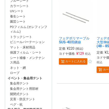
ブルーシート
カラーシート
UVシート
養生シート
園芸シート
POフィルム (オレフィンフ
ィルム)
トラックシート
フェデポリマーブル
フェデ
SUS-40用継線
大型伸縮
ビニールパーテーション
(48～85
マット・床材用品
¥
220
定価:
(税込)
¥
2
定価:
保護フィルム・シート
¥
129
ヨドヤ価格:
税込
ヨドヤ価
シート補修・メンテナン
カートに入れる
ス用品
税込
ネット・網
カー
ロープ
イベント・集会用テント
集会用テント
集会用テント用部材
開閉式テント
災害・防災テント
ペグ・杭