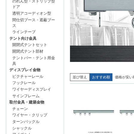
のれん型・ストリップ型
ドア
透明アコーディオン型
間仕切ブース・遮蔽ブー
ス
ラインテープ
テント向け金具
開閉式テントセット
開閉式テント部材
テントバー・テント用金
具
ディスプレイ金物
ピクチャーレール
並び替え
おすすめ順
価格が安い
フックレール
ワイヤーディスプレイ
サインフレーム
取付金具・建築金物
チェーン
ワイヤー・クリップ
ターンバックル
シャックル