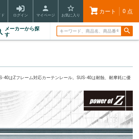
0
カート
点
イド
ログイン
マイページ
お気に入り
メーカーから探
す
-40はZフレーム対応カーテンレール。SUS-40は耐蝕、耐摩耗に優