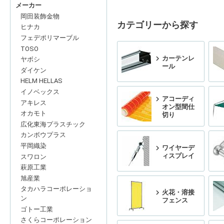
メーカー
岡田装飾金物
カテゴリーから探す
ヒナカ
フェデポリマーブル
TOSO
カーテンレ
ヤボシ
ール
ダイケン
HELM HELLAS
イノベックス
アコーディ
アキレス
オン型間仕
オカモト
切り
広化東海プラスチック
カンボウプラス
平岡織染
ワイヤーデ
ィスプレイ
スワロン
萩原工業
旭産業
タカハラコーポレーショ
火花・溶接
ン
フェンス
ゴトー工業
さくらコーポレーション