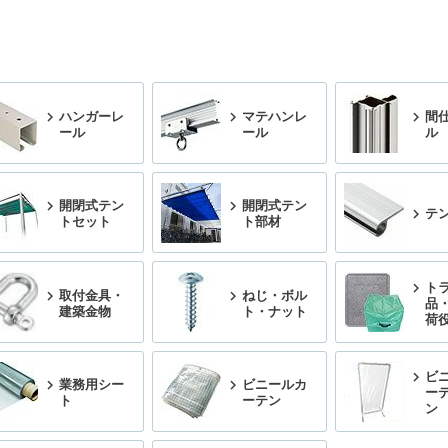
ハンガーレ
マテハンレ
間
ール
ール
ル
開閉式テン
開閉式テン
テ
トセット
ト部材
ト
取付金具・
ねじ・ボル
品
建築金物
ト・ナット
荷
ビ
業務用シー
ビニールカ
ー
ト
ーテン
ン