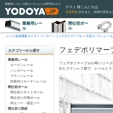
業務用レール・大型カーテンレール専門店ヨドヤ
ゲスト 様こんにちは
会員登録
されると
、次回の注文も
業務用レー
間仕切ポー
ル
ル
レール金物通販ヨドヤ
メーカー
フェデポリマーブル
大型カーテンレール
フェデポリマーブル
カテゴリーから探す
業務用レール
フェデポリマーブルの40シリーズ
カーテンレール
れたステンレス製で、レールとラ
ハンガーレール
マテハンレール
内装向けカーテンレール
間仕切ポール
間仕切りサイドポール
間仕切り中間ポール
抑えバー・固定バー
間仕切り部材