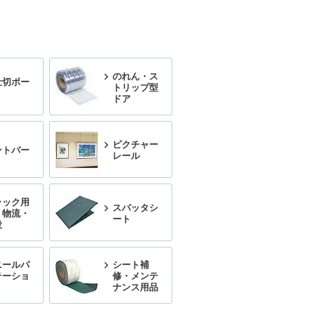
のれん・ス
仕切ポー
トリップ型
ドア
ピクチャー
ントバー
レール
ラック用
スパッタシ
・物流・
ート
役
ニールパ
シート補
テーショ
修・メンテ
ナンス用品