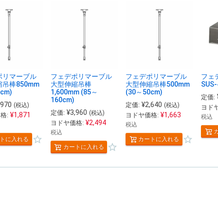
ポリマーブル
フェデポリマーブル
フェデポリマーブル
フェ
吊棒850mm
大型伸縮吊棒
大型伸縮吊棒500mm
SUS
cm)
1,600mm (85～
(30～50cm)
定価:
160cm)
,970
¥
2,640
定価:
(税込)
(税込)
ヨドヤ
¥
3,960
定価:
(税込)
¥
1,871
¥
1,663
格:
ヨドヤ価格:
税込
¥
2,494
ヨドヤ価格:
税込
税込
トに入れる
カートに入れる
カートに入れる