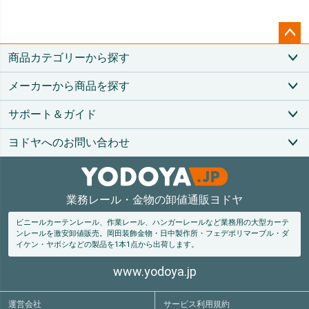
ペー
商品カテゴリーから探す
ジト
ップ
メーカーから商品を探す
へ
サポート＆ガイド
ヨドヤへのお問い合わせ
業務レール・金物の卸値通販ヨドヤ
ビニールカーテンレール、作業レール、ハンガーレールなど業務用の大型カーテ
ンレールを激安卸値販売。
岡田装飾金物・日中製作所・フェデポリマーブル・ダ
イケン・ヤボシなどの製品を1本1点から出荷します。
www.yodoya.jp
運営会社
サービス利用規約