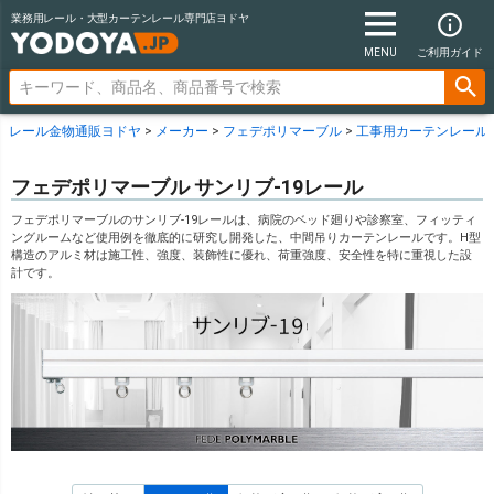
業務用レール・大型カーテンレール専門店ヨドヤ
MENU
ご利用ガイド
レール金物通販ヨドヤ
メーカー
フェデポリマーブル
工事用カーテンレール(
フェデポリマーブル サンリブ-19レール
フェデポリマーブルのサンリブ-19レールは、病院のベッド廻りや診察室、フィッティ
ングルームなど使用例を徹底的に研究し開発した、中間吊りカーテンレールです。H型
構造のアルミ材は施工性、強度、装飾性に優れ、荷重強度、安全性を特に重視した設
計です。