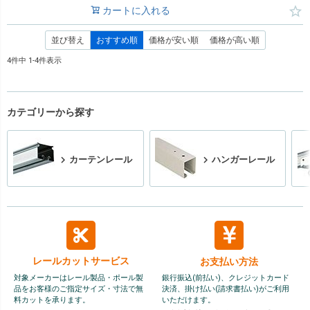
カートに入れる
並び替え
おすすめ順
価格が安い順
価格が高い順
4
件中
1
-
4
件表示
カテゴリーから探す
カーテンレール
ハンガーレール
レールカット
サービス
お支払い方法
対象メーカーはレール製品・ポール製
銀行振込(前払い)、クレジットカード
品をお客様のご指定サイズ・寸法で無
決済、掛け払い(請求書払い)がご利用
料カットを承ります。
いただけます。