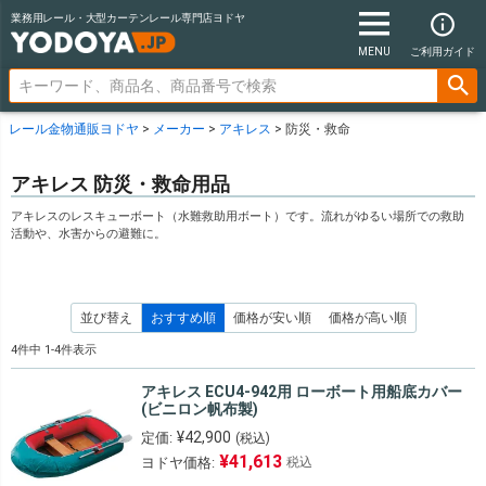
業務用レール・大型カーテンレール専門店ヨドヤ
MENU
ご利用ガイド
レール金物通販ヨドヤ
メーカー
アキレス
防災・救命
アキレス 防災・救命用品
アキレスのレスキューボート（水難救助用ボート）です。流れがゆるい場所での救助
活動や、水害からの避難に。
並び替え
おすすめ順
価格が安い順
価格が高い順
4
件中
1
-
4
件表示
アキレス ECU4-942用 ローボート用船底カバー
(ビニロン帆布製)
¥
42,900
定価:
(税込)
¥
41,613
ヨドヤ価格:
税込