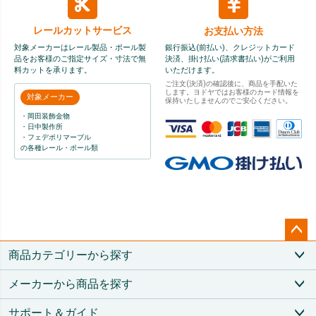
レールカット
サービス
お支払い方法
対象メーカーはレール製品・ポール製
銀行振込(前払い)、クレジットカード
品をお客様のご指定サイズ・寸法で無
決済、掛け払い(請求書払い)がご利用
料カットを承ります。
いただけます。
ご注文(決済)の確認後に、商品を手配いた
します。ヨドヤではお客様のカード情報を
対象メーカー
保持いたしませんのでご安心ください。
・岡田装飾金物
・日中製作所
・フェデポリマーブル
の各種レール・ポール類
ペー
商品カテゴリーから探す
ジト
ップ
メーカーから商品を探す
へ
サポート＆ガイド