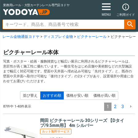
業務用レール・大型カーテンレール専門店ヨドヤ
MENU
ご利用ガイド
レール金物通販ヨドヤ
ディスプレイ金物
ピクチャーレール
ピクチャーレー
ピクチャーレール本体
写真・ポスター・絵画・服飾雑貨など幅広い展示に利用されるピクチャーレールは、
意匠性が高く施工性に優れています。一般住宅をはじめ店舗や美術館などの大型施設
まで幅広く対応可能です。壁面や天井面へ埋め込み可能な「先付タイプ」と、既存の
壁面や天井面へ取付け可能な「後付けタイプ」の2タイプがあり、設置場所や用途に合
わせてお選びいただけます。
並び替え
おすすめ順
価格が安い順
価格が高い順
1
2
3
87
件中
1
-
40
件表示
岡田 ピクチャーレール 30シリーズ 【Dタイ
プ/9.5mm用】 4m シルバー
カット無料サービス