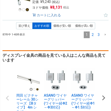
¥
9,240
定価:
(税込)
¥
8,131
ヨドヤ価格:
税込
カートに入れる
並び替え
おすすめ順
価格が安い順
価格が高い順
1
2
3
87
件中
1
-
40
件表示
ディスプレイ金具の商品を見ている人はこんな商品も見て
います
岡田 ピクチャ
ASANO ワイヤ
ASANO ワイヤ
岡田 
ーレール 30シ
ーグリッパー
ーグリッパー
ーレール
リーズ 【Bタ
(ワイヤー経Φ2
(ワイヤー経Φ1
リーズ 
イプ】 4m シ
～Φ3対応)
～Φ1.5対応)
イプ】 