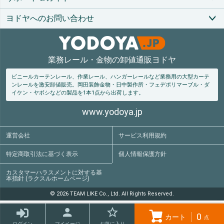
ヨドヤへのお問い合わせ
業務レール・金物の卸値通販ヨドヤ
ビニールカーテンレール、作業レール、ハンガーレールなど業務用の大型カーテ
ンレールを激安卸値販売。
岡田装飾金物・日中製作所・フェデポリマーブル・ダ
イケン・ヤボシなどの製品を1本1点から出荷します。
www.yodoya.jp
運営会社
サービス利用規約
特定商取引法
に基づく表示
個人情報保護方針
カスタマーハラスメントに対する基
本指針 (ラクスルホームページ)
© 2026 TEAM LIKE Co., Ltd. All Rights Reserved.
0
カート
点
ログイン
マイページ
お気に入り